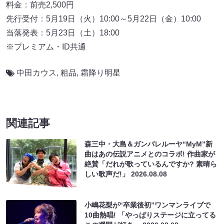
料金：前売2,500円
先行受付：5月19日（火）10:00～5月22日（金）10:00
当落発表：5月23日（土）18:00
※プレミアム・ID共通
中田カウス
,
粗品
,
霜降り明星
関連記事
森三中・大島＆ガンバレルーヤ“MyM”新
曲はあの伝説アニメとのコラボ! 作曲家が
絶賛「だれが歌っているんですか? 素晴ら
しい歌声だ!」
2026.08.08
小嶋花梨が“卒業後初”ワンマンライブで
10曲熱唱! 「やっぱりステージに立ってる