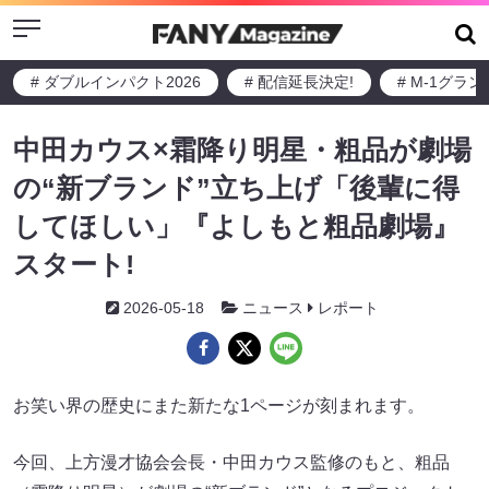
Menu
# ダブルインパクト2026
# 配信延長決定!
# M-1グラ
中田カウス×霜降り明星・粗品が劇場
の“新ブランド”立ち上げ「後輩に得
してほしい」『よしもと粗品劇場』
スタート!
2026-05-18
ニュース
レポート
お笑い界の歴史にまた新たな1ページが刻まれます。
今回、上方漫才協会会長・中田カウス監修のもと、粗品