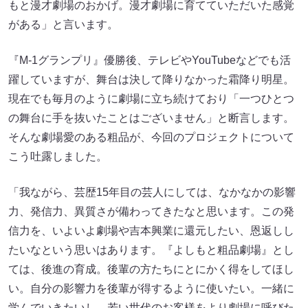
もと漫才劇場のおかげ。漫才劇場に育てていただいた感覚
がある」と言います。
『M-1グランプリ』優勝後、テレビやYouTubeなどでも活
躍していますが、舞台は決して降りなかった霜降り明星。
現在でも毎月のように劇場に立ち続けており「一つひとつ
の舞台に手を抜いたことはございません」と断言します。
そんな劇場愛のある粗品が、今回のプロジェクトについて
こう吐露しました。
「我ながら、芸歴15年目の芸人にしては、なかなかの影響
力、発信力、異質さが備わってきたなと思います。この発
信力を、いよいよ劇場や吉本興業に還元したい、恩返しし
たいなという思いはあります。『よしもと粗品劇場』とし
ては、後進の育成。後輩の方たちにとにかく得をしてほし
い。自分の影響力を後輩が得するように使いたい。一緒に
学んでいきたいし、若い世代のお客様をより劇場に呼びた