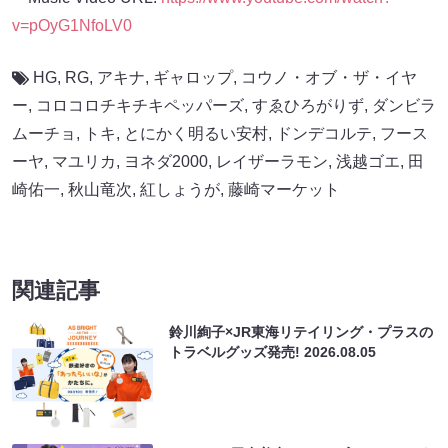
v=pOyG1NfoLV0
HG
,
RG
,
アキナ
,
ギャロップ
,
コウノ・オブ・ザ・イヤ
ー
,
コロコロチキチキペッパーズ
,
すゑひろがりず
,
ダンビラ
ムーチョ
,
トキ
,
とにかく明るい安村
,
ドンデコルテ
,
フース
ーヤ
,
マユリカ
,
ヨネダ2000
,
レイザーラモン
,
浅越ゴエ
,
田
崎佑一
,
秋山竜次
,
紅しょうが
,
藤崎マーケット
関連記事
鈴川絢子×JR東海リテイリング・プラスの
トラベルグッズ発売!
2026.08.05