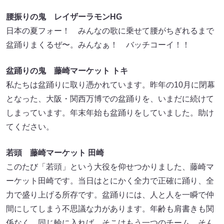
腰振りの鬼 レイザーラモンHG
日本の夏フォー！ みんなの歌に乗せて腰がちぎれるまで
盆踊りまくるぜ〜。みんなぁ！ バッチコーイ！！
盆踊りの鬼 藤崎マーケット トキ
私たちは盆踊りに取り憑かれています。昨年の10月に閉幕
となった、大阪・関西万博での盆踊りを、いまだに続けて
しまっています。年末年始も盆踊りをしていました。助け
てください。
若頭 藤崎マーケット 田崎
このたび「若頭」という大役を仰せつかりました、藤崎マ
ーケット田崎です。当日はとにかく全力で正確に踊り、全
力で盛り上げる所存です。盆踊りには、人と人を一瞬で仲
間にしてしまう不思議な力があります。年齢も肩書きも関
係なく、同じ輪に入れば、そこはもう一つのチーム。そん