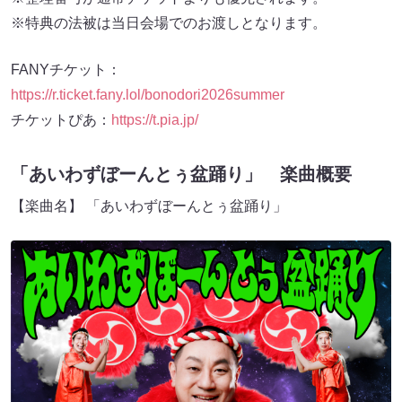
※特典の法被は当日会場でのお渡しとなります。
FANYチケット：
https://r.ticket.fany.lol/bonodori2026summer
チケットぴあ：
https://t.pia.jp/
「あいわずぼーんとぅ盆踊り」 楽曲概要
【楽曲名】 「あいわずぼーんとぅ盆踊り」