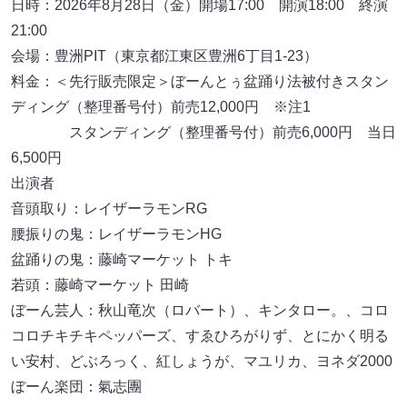
日時：2026年8月28日（金）開場17:00 開演18:00 終演
21:00
会場：豊洲PIT（東京都江東区豊洲6丁目1-23）
料金：＜先行販売限定＞ぼーんとぅ盆踊り法被付きスタン
ディング（整理番号付）前売12,000円 ※注1
スタンディング（整理番号付）前売6,000円 当日
6,500円
出演者
音頭取り：レイザーラモンRG
腰振りの鬼：レイザーラモンHG
盆踊りの鬼：藤崎マーケット トキ
若頭：藤崎マーケット 田崎
ぼーん芸人：秋山竜次（ロバート）、キンタロー。、コロ
コロチキチキペッパーズ、すゑひろがりず、とにかく明る
い安村、どぶろっく、紅しょうが、マユリカ、ヨネダ2000
ぼーん楽団：氣志團