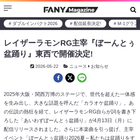
Menu
# ダブルインパクト2026
# 配信延長決定!
# M-1グラ
レイザーラモンRG主宰『ぼーんとぅ
盆踊り』東西で開催決定!
2026-05-22
ニュース
お知らせ
2025年大阪・関西万博のステージで、世代を超えた一体感
を生み出し、大きな話題を呼んだ「カラオケ盆踊り」。あ
の伝説の熱狂を経て、レイザーラモンRG自らが詞を書き下
ろした「あいわずぼーんとぅ盆踊り」が4月13日（月）に
配信リリースされました。さらに本楽曲を引っ提げ、主宰
イベント「ぼーんとぅ盆踊り2026夏～私たちは盆踊りをす