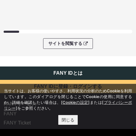
サイトを閲覧する
FANY IDとは
FANY IDに登録・ログインする
当サイトは、お客様の使いやすさ、利用状況の分析のためCookieを利用
しています。このダイアログを閉じることでCookieの使用に同意する
か、詳細を確認したい場合は、
[Cookieの設定]
または
[プライバシーポ
FANYサービス
リシー]
をご参照ください。
FANY
閉じる
FANY Ticket
FANY Online Ticket