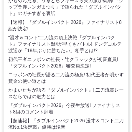
かもめんたる、うるとらブキーズら実力派が集結! 「グ
ップラ赤レンガまつり」で語られた『ダブルインパク
ト』のガチすぎる裏話
【速報】『ダブルインパクト 2026』ファイナリスト8
組が決定!
“漫才＆コント”二刀流の頂上決戦『ダブルインパク
ト』ファイナリスト8組が早くもバトル! ドンデコルテ
渡辺が「18年ぶりに勝ちたい」相手とは!?
初代王者ニッポンの社長・辻クラシックが初審査員!
『ダブルインパクト2026』審査員決定!
ニッポンの社長が語る二刀流の極意! 初代王者が明かす
賞金の使い道とは
かまいたちが語る『ダブルインパクト』! 二刀流賞レー
スならではの魅力とは
『ダブルインパクト2026』今夜生放送! ファイナリス
ト8組のコメント到着
【超速報】『ダブルインパクト2026 漫才＆コント二刀
流No.1決定戦』優勝は滝音!