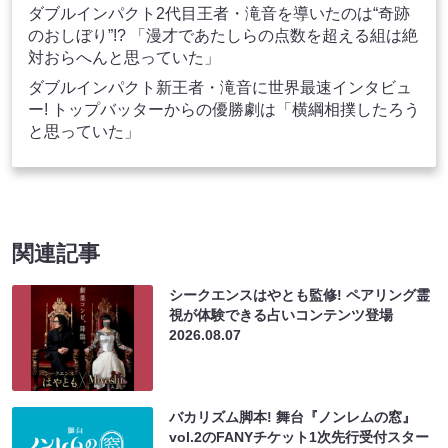
ダブルインパクト2代目王者・滝音を導いたのは“奇跡
のおしぼり”!? 「漫才であたしらの点数を超える組は絶
対おらへんと思っていた」
ダブルインパクト新王者・滝音に世界最速インタビュ
ー! トップバッターからの優勝劇は「横綱相撲したろう
と思っていた」
関連記事
シークエンスはやとも監修! ペアリング霊
視が体験できる占いコンテンツ登場
2026.08.07
バカリズム脚本! 舞台『ノンレムの窓』
vol.2のFANYチケット1次先行受付スター