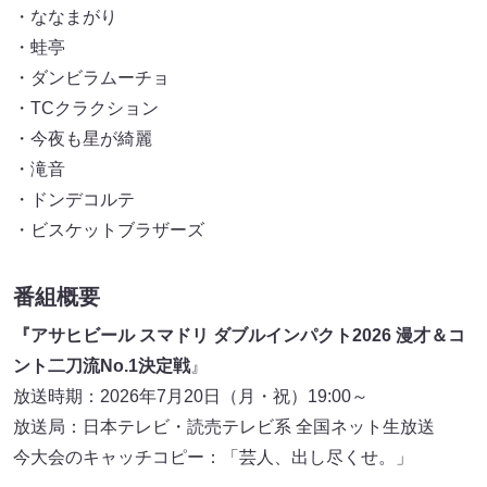
・ななまがり
・蛙亭
・ダンビラムーチョ
・TCクラクション
・今夜も星が綺麗
・滝音
・ドンデコルテ
・ビスケットブラザーズ
番組概要
『アサヒビール スマドリ ダブルインパクト2026 漫才＆コ
ント二刀流No.1決定戦
』
放送時期：2026年7月20日（月・祝）19:00～
放送局：日本テレビ・読売テレビ系 全国ネット生放送
今大会のキャッチコピー：「芸人、出し尽くせ。」