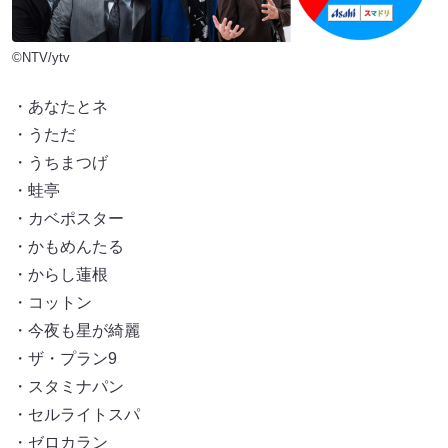
©NTV/ytv
・あなたとネ
・うただ
・うちまつげ
・蛙亭
・カベポスター
・かもめんたる
・からし蓮根
・コットン
・今夜も星が綺麗
・ザ・プラン9
・スタミナパン
・セルライトスパ
・ゼロカラン