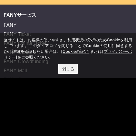
FANYサービス
FANY
FANY Ticket
当サイトは、お客様の使いやすさ、利用状況の分析のためCookieを利用
FANY Online Ticket
しています。このダイアログを閉じることでCookieの使用に同意する
か、詳細を確認したい場合は、
[Cookieの設定]
または
[プライバシーポ
FANY Channel
リシー]
をご参照ください。
FANY Crowdfunding
閉じる
FANY Mall
FANY Commu
法務・規約
プライバシーポリシー
反社会的勢力排除宣言
会社情報