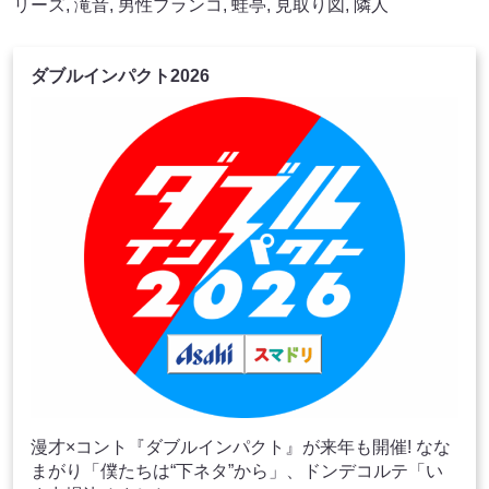
リーズ
,
滝音
,
男性ブランコ
,
蛙亭
,
見取り図
,
隣人
ダブルインパクト2026
漫才×コント『ダブルインパクト』が来年も開催! なな
まがり「僕たちは“下ネタ”から」、ドンデコルテ「い