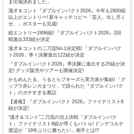
ま出場決めました」
漫才＆コント『ダブルインパクト2026』今年も2800組
以上がエントリー! 新キャッチコピー「芸人、出し尽く
せ。」ポスターも完成!
総エントリー2896組! 『ダブルインパクト2026』2回
戦進出333組が決定
漫才＆コントの二刀流No.1決定戦! 「ダブルインパク
ト2026」準々決勝進出122組が決定
『ダブルインパクト2026』準決勝に進出する25組が決
定! グッズ販売やツアーも開催決定!
かもめんたる、うるとらブキーズら実力派が集結! 「グ
ップラ赤レンガまつり」で語られた『ダブルインパク
ト』のガチすぎる裏話
【速報】『ダブルインパクト 2026』ファイナリスト8
組が決定!
“漫才＆コント”二刀流の頂上決戦『ダブルインパク
ト』ファイナリスト8組が早くもバトル! ドンデコルテ
渡辺が「18年ぶりに勝ちたい」相手とは!?