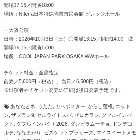
開場17:15／開演18:00
場所：Niterra日本特殊陶業市民会館 ビレッジホール
・大阪公演
日時：2026年10月3日（土）①開場13:15／開演14:00 ②
開場16:15／開演17:00
場所：COOL JAPAN PARK OSAKA WWホール
チケット料金：全席指定
前売／5,800円（税込）、当日／6,500円（税込）
※出演者やチケット発売の詳細は後日発表予定です。
あなたとネ
,
うただ
,
カベポスター
,
からし蓮根
,
コット
ン
,
ザプラン9
,
セルライトスパ
,
ゼロカラン
,
ダブルインパ
クト
,
ダブルインパクト2026
,
ダンビラムーチョ
,
ドンデコ
ルテ
,
ななまがり
,
ビスケットブラザーズ
,
マイスイートメモ