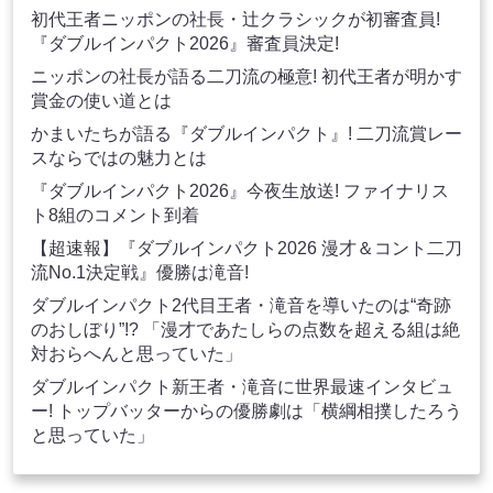
初代王者ニッポンの社長・辻クラシックが初審査員!
『ダブルインパクト2026』審査員決定!
ニッポンの社長が語る二刀流の極意! 初代王者が明かす
賞金の使い道とは
かまいたちが語る『ダブルインパクト』! 二刀流賞レー
スならではの魅力とは
『ダブルインパクト2026』今夜生放送! ファイナリス
ト8組のコメント到着
【超速報】『ダブルインパクト2026 漫才＆コント二刀
流No.1決定戦』優勝は滝音!
ダブルインパクト2代目王者・滝音を導いたのは“奇跡
のおしぼり”!? 「漫才であたしらの点数を超える組は絶
対おらへんと思っていた」
ダブルインパクト新王者・滝音に世界最速インタビュ
ー! トップバッターからの優勝劇は「横綱相撲したろう
と思っていた」