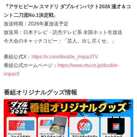
『アサヒビール スマドリ ダブルインパクト2026 漫才＆コ
ント二刀流No.1決定戦
』
放送時期：2026年夏放送予定
放送局：日本テレビ・読売テレビ系 全国ネット生放送
今大会のキャッチコピー：「芸人、出し尽くせ。」
番組公式X：
https://x.com/double_impactTV
番組公式ホームページ：
https://www.ntv.co.jp/double-
impact/
番組オリジナルグッズ情報