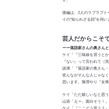
後編は、2人のラブラブト
イの“知られざる顔”を伺い
芸人だからこそ
ーー落語家さんの奥さんと
ケイ「『三味線を習うとか
『ない』って言われて（笑
談洲「『落語家の奥さん・
皆んながそんな人じゃなく
思います。無理やり『女将
ケイ「ただ嬉しいなと思う
山添「えー。面白そう！」
ケイ「『ここどう思う？』