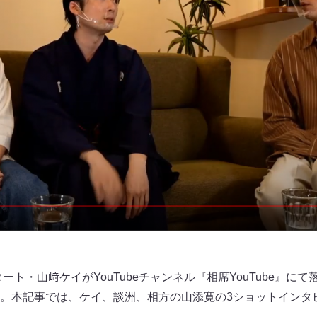
タート・山﨑ケイがYouTubeチャンネル『相席YouTube』に
。本記事では、ケイ、談洲、相方の山添寛の3ショットインタ