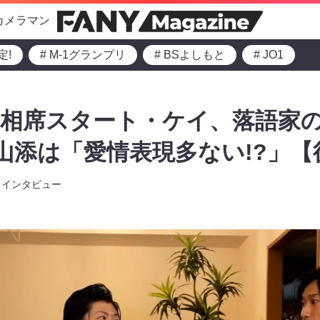
カメラマン
定!
# M-1グランプリ
# BSよしもと
# JO1
相席スタート・ケイ、落語家の
山添は「愛情表現多ない!?」【
インタビュー