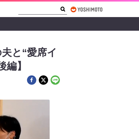
Search Form
Search
夫と“愛席イ
後編】