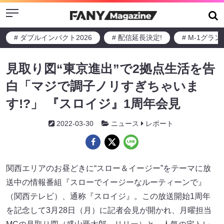
Menu
# ダブルインパクト2026
# 配信延長決定!
# M-1グラ
見取り図“東京進出”で2拠点生活を告
白「マジで調子ノリすぎちゃいま
す!?」 『スロイジ』1周年会見
2022-03-30
ニュース
レポート
関西エリアのお昼どきに“スロー＆イージー”をテーマに放
送中の情報番組『スローでイージーなルーティーンで』
（関西テレビ）、通称『スロイジ』。この放送開始1周年
を記念して3月28日（月）に記者会見が開かれ、月曜担当