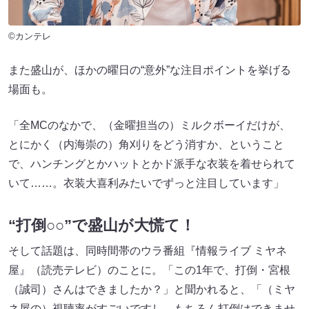
©カンテレ
また盛山が、ほかの曜日の“意外”な注目ポイントを挙げる
場面も。
「全MCのなかで、（金曜担当の）ミルクボーイだけが、
とにかく（内海崇の）角刈りをどう消すか、ということ
で、ハンチングとかハットとかド派手な衣装を着せられて
いて……。衣装大喜利みたいでずっと注目しています」
“打倒○○”で盛山が大慌て！
そして話題は、同時間帯のウラ番組『情報ライブ ミヤネ
屋』（読売テレビ）のことに。「この1年で、打倒・宮根
（誠司）さんはできましたか？」と聞かれると、「（ミヤ
ネ屋の）視聴率がすごいですし、もちろん打倒はできませ