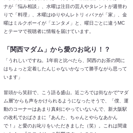
ナが「悩み相談」、水曜は注目の芸人やタレントが週替わ
りで「料理」、木曜はゆりやんレトリィバァが「家」、金
曜はミルクボーイが「エンタメ」と、曜日ごとに違うMC
とテーマで視聴者に情報を届けています。
「関西マダム」から愛のお叱り！？
「うれしいですね。1年前と比べたら、関西のお茶の間に
はちょっと定着したんじゃないかなって勝手ながら思って
います」
冒頭から笑顔で、こう語る盛山。近ごろでは街なかで“マダ
ム層”からも声をかけられるようになったそうで、「僕、運
動のコーナーはあまり真剣にやっていないんで、新大阪駅
の改札でおばさまに『あんた、ちゃんとやらなあかん
で！』と愛のお叱りをいただきました（笑）。これは間違