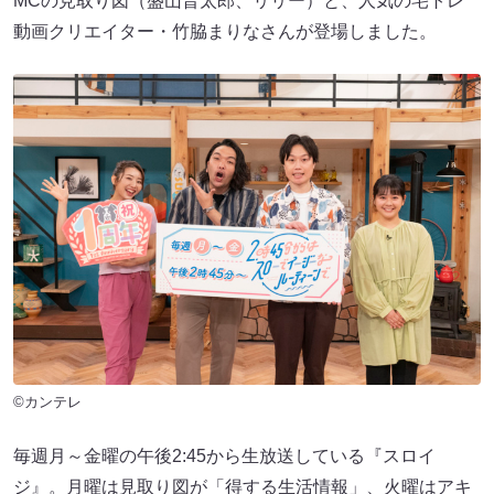
MCの見取り図（盛山晋太郎、リリー）と、人気の宅トレ
動画クリエイター・竹脇まりなさんが登場しました。
©カンテレ
毎週月～金曜の午後2:45から生放送している『スロイ
ジ』。月曜は見取り図が「得する生活情報」、火曜はアキ