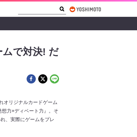
Search Form
Search
ムで対決! だ
ぞれオリジナルカードゲーム
発想力×ディベート力』。そ
行われ、実際にゲームをプレ