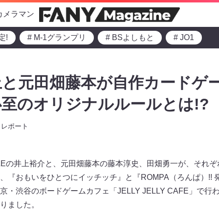
カメラマン
定!
# M-1グランプリ
# BSよしもと
# JO1
と元田畑藤本が自作カードゲー
至のオリジナルルールとは!?
レポート
TYLEの井上裕介と、元田畑藤本の藤本淳史、田畑勇一が、それ
、『おもいをひとつにイッチッチ』と『ROMPA（ろんぱ）!! 
・渋谷のボードゲームカフェ「JELLY JELLY CAFE」で
りました。