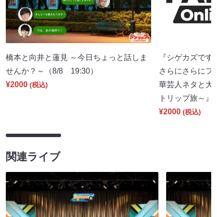
橋本と向井と蓮見 ～今日ちょっと話しま
『シゲカズですpr
せんか？～（8/8 19:30）
さらにさらにフ
¥2000
華芸人ネタと大
(税込)
トリップ旅～』（8
¥2000
(税込)
関連ライブ