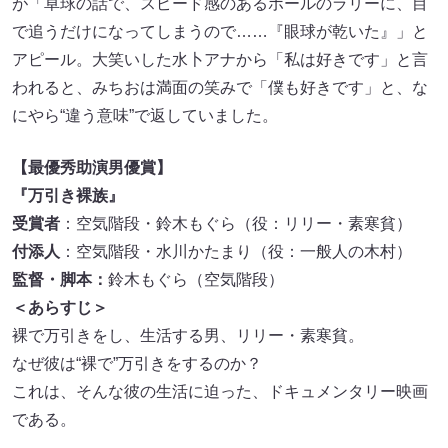
が「卓球の話で、スピード感のあるボールのラリーに、目
で追うだけになってしまうので……『眼球が乾いた』」と
アピール。大笑いした水卜アナから「私は好きです」と言
われると、みちおは満面の笑みで「僕も好きです」と、な
にやら“違う意味”で返していました。
【最優秀助演男優賞】
『万引き裸族』
受賞者
：空気階段・鈴木もぐら（役：リリー・素寒貧）
付添人
：空気階段・水川かたまり（役：一般人の木村）
監督・脚本：
鈴木もぐら（空気階段）
＜あらすじ＞
裸で万引きをし、生活する男、リリー・素寒貧。
なぜ彼は“裸で”万引きをするのか？
これは、そんな彼の生活に迫った、ドキュメンタリー映画
である。