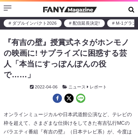
Menu
# ダブルインパクト2026
# 配信延長決定!
# M-1グラ
『有吉の壁』授賞式ネタがホンモノ
の映画に! サプライズに困惑する芸
人「本当にすっぽんぽんの役
で……」
2022-04-06
ニュース
レポート
オンラインミュージカルや日本武道館公演など、テレビの
枠を超えて、さまざまな仕掛けをしてきた有吉弘行MCの
バラエティ番組『有吉の壁』（日本テレビ系）が、今度は