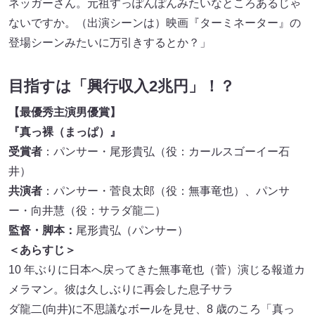
ネッガーさん。元祖すっぽんぽんみたいなところあるじゃ
ないですか。（出演シーンは）映画『ターミネーター』の
登場シーンみたいに万引きするとか？」
目指すは「興行収入2兆円」！？
【最優秀主演男優賞】
『真っ裸（まっぱ）』
受賞者
：パンサー・尾形貴弘（役：カールスゴーイー石
井）
共演者
：パンサー・‎菅良太郎（役：無事竜也）、パンサ
ー・向井慧（役：サラダ龍二‎）
監督・脚本：
尾形貴弘（パンサー）
＜あらすじ＞
10 年ぶりに日本へ戻ってきた無事竜也（菅）演じる報道カ
メラマン。彼は久しぶりに再会した息子サラ
ダ龍二(向井)に不思議なボールを見せ、8 歳のころ「真っ