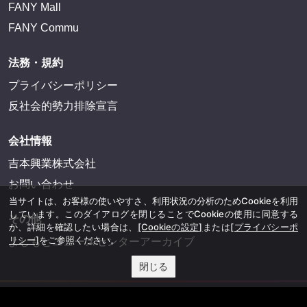
FANY Mall
FANY Commu
法務・規約
プライバシーポリシー
反社会的勢力排除宣言
会社情報
吉本興業株式会社
お問い合わせ
当サイトは、お客様の使いやすさ、利用状況の分析のためCookieを利用
しています。このダイアログを閉じることでCookieの使用に同意する
その他
か、詳細を確認したい場合は、
[Cookieの設定]
または
[プライバシーポ
リシー]
をご参照ください。
よしもとニュースセンターアーカイブ
閉じる
©YOSHIMOTO KOGYO, All Rights Reserved.