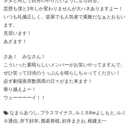
ネタと同じで自分のやりたいように立ち回る。
芸歴も僕と1年しか変わりませんが大ハネありますよー！
いつも礼儀正しく、楽屋でも人気者で素敵だなぁとおもい
ます。
見習います！
あざます！
さあ！ みなさん！
こういった素晴らしいメンバーがお笑いやってますんで、
ぜひ笑って日頃のうっぷんを晴らしちゃってください！
必ず劇場座席数満席の日々がまた来ます！
乗り越えよー！
ウェーーーーイ！！
なまらあつし
,
プラスマイナス
,
ルミネtheよしもと
,
ルミ
ネ通信
,
井下好井
,
囲碁将棋
,
好井まさお
,
根建太一