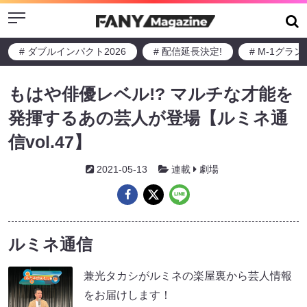
Menu
# ダブルインパクト2026
# 配信延長決定!
# M-1グラ
もはや俳優レベル!? マルチな才能を
発揮するあの芸人が登場【ルミネ通
信vol.47】
2021-05-13
連載
劇場
ルミネ通信
兼光タカシがルミネの楽屋裏から芸人情報
をお届けします！