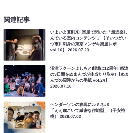
関連記事
いよいよ夏到来! 楽屋で聞いた「最近楽し
んでいる室内コンテンツ 」【そいつどい
つ市川刺身の東京マンゲキ楽屋レポ
vol.16】
2026.07.23
沼津ラクーンよしもと劇場は12周年! 怒涛
の3日間をぬまんづが体当たり取材!【ぬま
んづの沼津からの手紙 vol.24】
2026.07.16
ヘンダーソンの寝耳にルミネ#8
「ええ歳こいて緻密な作戦型」（子安裕
樹）
2026.07.02