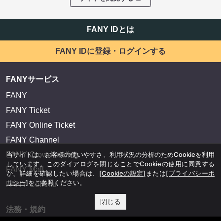
FANY IDとは
FANY IDに登録・ログインする
FANYサービス
FANY
FANY Ticket
FANY Online Ticket
FANY Channel
FANY Crowdfunding
当サイトは、お客様の使いやすさ、利用状況の分析のためCookieを利用
しています。このダイアログを閉じることでCookieの使用に同意する
FANY Mall
か、詳細を確認したい場合は、
[Cookieの設定]
または
[プライバシーポ
リシー]
をご参照ください。
FANY Commu
閉じる
法務・規約