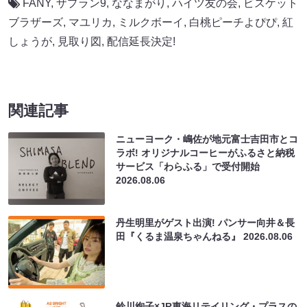
FANY
,
ザプラン9
,
ななまがり
,
ハイツ友の会
,
ビスケット
ブラザーズ
,
マユリカ
,
ミルクボーイ
,
白桃ピーチよぴぴ
,
紅
しょうが
,
見取り図
,
配信延長決定!
関連記事
ニューヨーク・嶋佐が地元富士吉田市とコ
ラボ! オリジナルコーヒーがふるさと納税
サービス「わらふる」で受付開始
2026.08.06
丹生明里がゲスト出演! パンサー向井＆長
田『くるま温泉ちゃんねる』
2026.08.06
鈴川絢子×JR東海リテイリング・プラスの