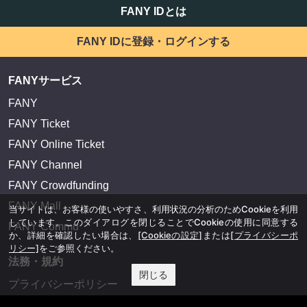
FANY IDとは
FANY IDに登録・ログインする
FANYサービス
FANY
FANY Ticket
FANY Online Ticket
FANY Channel
FANY Crowdfunding
FANY Mall
当サイトは、お客様の使いやすさ、利用状況の分析のためCookieを利用
しています。このダイアログを閉じることでCookieの使用に同意する
FANY Commu
か、詳細を確認したい場合は、
[Cookieの設定]
または
[プライバシーポ
リシー]
をご参照ください。
法務・規約
閉じる
プライバシーポリシー
反社会的勢力排除宣言