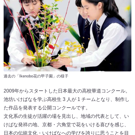
過去の「Ikenobo花の甲子園」の様子
2009年からスタートした日本最大の高校華道コンクール。
池坊いけばなを学ぶ高校生 3 人が 1 チームとなり、制作し
た作品を発表する公開コンクールです。
文化系の生徒が活躍の場を見出し、地域の代表として、い
けばな発祥の地、京都・六角堂で花をいける喜びを感じ、
日本の伝統文化・いけばなへの学びを誇りに思うことを目