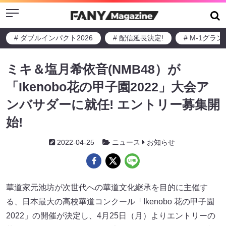
Menu
# ダブルインパクト2026
# 配信延長決定!
# M-1グラ
ミキ＆塩月希依音(NMB48）が
「Ikenobo花の甲子園2022」大会ア
ンバサダーに就任! エントリー募集開
始!
2022-04-25
ニュース
お知らせ
華道家元池坊が次世代への華道文化継承を目的に主催す
る、日本最大の高校華道コンクール「Ikenobo 花の甲子園
2022」の開催が決定し、4月25日（月）よりエントリーの