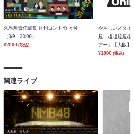
久馬歩責任編集 月刊コント 怪々号
やさしいズタイpr
（8/9 20:00）
超、超超超超超
¥2000
アー」【大阪】（8
(税込)
¥1800
(税込)
関連ライブ