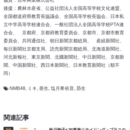
協賛：吉本興業株式会社
後援：農林水産省、公益社団法人全国高等学校文化連盟、
全国都道府県教育長協議会、全国高等学校長協会、日本私
立中学高等学校連合会、一般社団法人全国高等学校PTA連
合会、 京都府、京都府教育委員会、京都市、京都市教育
委員会、共同通信社、朝日新聞京都総局、 産経新聞社、
毎日新聞社京都支局、読売新聞京都総局、北海道新聞社、
河北新報社、東京新聞、北國新聞社、中日新聞社、京都新
聞、中国新聞社、西日本新聞社、日本教育新聞社（順不
同）
NMB48
,
ミキ
,
亜生
,
塩月希依音
,
昴生
関連記事
鈴川絢子×JR東海リテイリング・プラスの