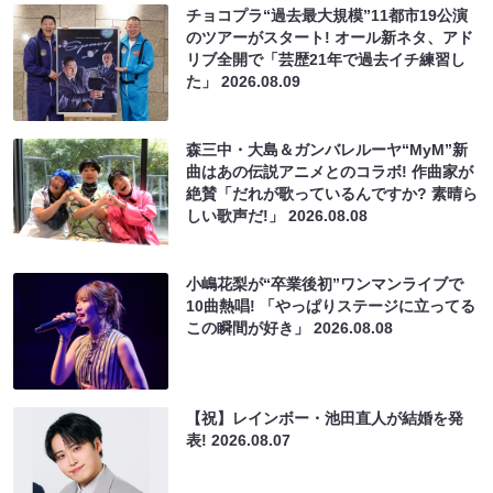
チョコプラ“過去最大規模”11都市19公演
のツアーがスタート! オール新ネタ、アド
リブ全開で「芸歴21年で過去イチ練習し
た」
2026.08.09
森三中・大島＆ガンバレルーヤ“MyM”新
曲はあの伝説アニメとのコラボ! 作曲家が
絶賛「だれが歌っているんですか? 素晴ら
しい歌声だ!」
2026.08.08
小嶋花梨が“卒業後初”ワンマンライブで
10曲熱唱! 「やっぱりステージに立ってる
この瞬間が好き」
2026.08.08
【祝】レインボー・池田直人が結婚を発
表!
2026.08.07