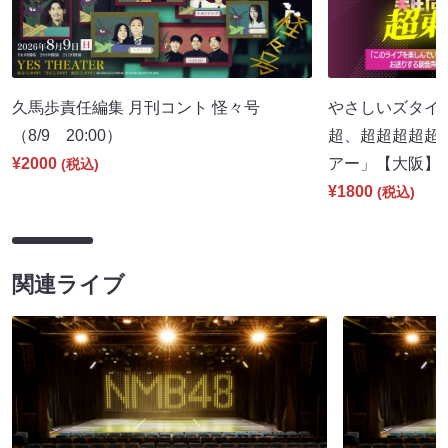
久馬歩責任編集 月刊コント 怪々号
やさしいズタイpr
（8/9 20:00）
超、超超超超超
¥2000
アー」【大阪】（8
(税込)
¥1800
(税込)
関連ライブ