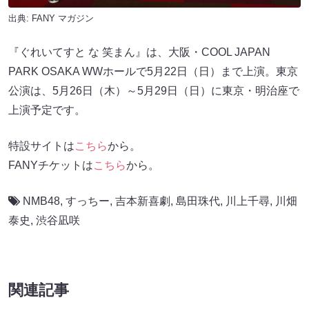
出典:
FANY マガジン
『ぐれいてすと な 笑まん』は、大阪・COOL JAPAN
PARK OSAKA WWホールで5月22日（日）まで上演。東京
公演は、5月26日（木）～5月29日（日）に東京・明治座で
上演予定です。
特設サイトは
こちら
から。
FANYチケットは
こちら
から。
NMB48
,
すっちー
,
吉本新喜劇
,
島田珠代
,
川上千尋
,
川畑
泰史
,
渋谷凪咲
関連記事