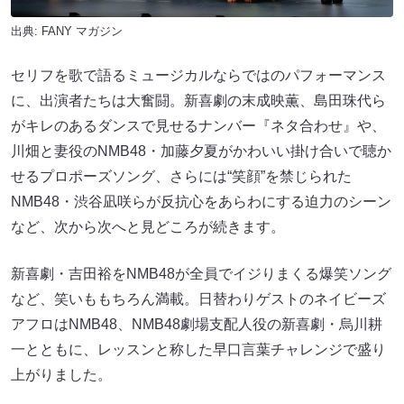
出典:
FANY マガジン
セリフを歌で語るミュージカルならではのパフォーマンス
に、出演者たちは大奮闘。新喜劇の末成映薫、島田珠代ら
がキレのあるダンスで見せるナンバー『ネタ合わせ』や、
川畑と妻役のNMB48・加藤夕夏がかわいい掛け合いで聴か
せるプロポーズソング、さらには“笑顔”を禁じられた
NMB48・渋谷凪咲らが反抗心をあらわにする迫力のシーン
など、次から次へと見どころが続きます。
新喜劇・吉田裕をNMB48が全員でイジりまくる爆笑ソング
など、笑いももちろん満載。日替わりゲストのネイビーズ
アフロはNMB48、NMB48劇場支配人役の新喜劇・烏川耕
一とともに、レッスンと称した早口言葉チャレンジで盛り
上がりました。