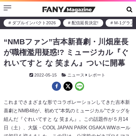
Menu
# ダブルインパクト2026
# 配信延長決定!
# M-1グラ
“NMBファン”吉本新喜劇・川畑座長
が職権濫用疑惑!? ミュージカル『ぐ
れいてすと な 笑まん』ついに開幕
2022-05-15
ニュース
レポート
これまでさまざまな形でコラボレーションしてきた吉本新
喜劇とNMB48が、初めて“本気のミュージカル”でタッグを
組んだ『ぐれいてすと な 笑まん』。この話題作が５月14
日（土）、大阪・COOL JAPAN PARK OSAKA WWホール