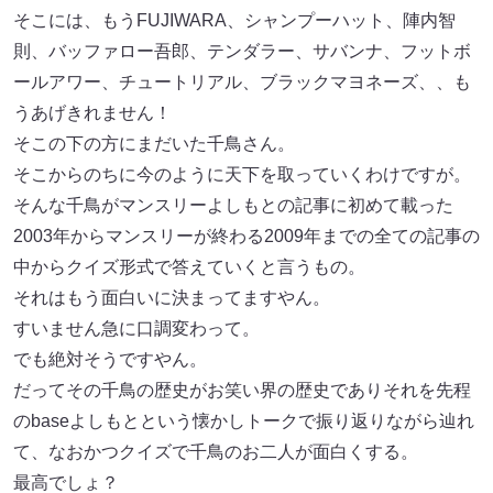
そこには、もうFUJIWARA、シャンプーハット、陣内智
則、バッファロー吾郎、テンダラー、サバンナ、フットボ
ールアワー、チュートリアル、ブラックマヨネーズ、、も
うあげきれません！
そこの下の方にまだいた千鳥さん。
そこからのちに今のように天下を取っていくわけですが。
そんな千鳥がマンスリーよしもとの記事に初めて載った
2003年からマンスリーが終わる2009年までの全ての記事の
中からクイズ形式で答えていくと言うもの。
それはもう面白いに決まってますやん。
すいません急に口調変わって。
でも絶対そうですやん。
だってその千鳥の歴史がお笑い界の歴史でありそれを先程
のbaseよしもとという懐かしトークで振り返りながら辿れ
て、なおかつクイズで千鳥のお二人が面白くする。
最高でしょ？