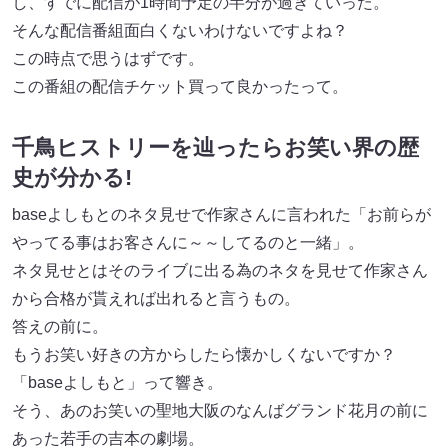
し、すでに配信が1時間予定の半分が過ぎていった。
そんな配信番組面白くないわけないですよね？
この時点で思うはずです。
この番組の配信チケット買って良かったって。
千鳥ヒストリーを辿ったらお笑い界の歴
史が分かる!
baseよしもとのネタ見せで作家さんに言われた「お前らが
やってる事はお客さんに～～してるのと一緒」。
ネタ見せとはそのライブに出る為のネタを見せて作家さん
から合格が貰えれば出れると言うもの。
答えの前に。
もうお笑い好きの方からしたら懐かしくないですか？
「baseよしもと」って響き。
そう、あのお笑いの聖地大阪のなんばグランド花月の前に
あった若手の吉本の劇場。