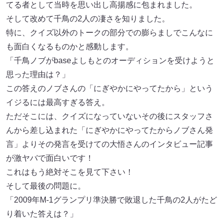
てる者として当時を思い出し高揚感に包まれました。
そして改めて千鳥の2人の凄さを知りました。
特に、クイズ以外のトークの部分での膨らましでこんなに
も面白くなるものかと感動します。
「千鳥ノブがbaseよしもとのオーディションを受けようと
思った理由は？」
この答えのノブさんの「にぎやかにやってたから」という
イジるには最高すぎる答え。
ただそこには、クイズになっていないその後にスタッフさ
んから差し込まれた「にぎやかにやってたからノブさん発
言」よりその発言を受けての大悟さんのインタビュー記事
が激ヤバで面白いです！
これはもう絶対そこを見て下さい！
そして最後の問題に。
「2009年M-1グランプリ準決勝で敗退した千鳥の2人がたど
り着いた答えは？」