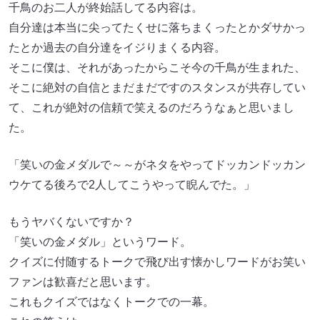
千鳥のお二人が終始話してる内容は。
自分達は本当に尖ってたくせに落ちまくったとかダサかっ
たとか過去の自分達をイジりまくる内容。
そこに僕は、それがあったからこそ今の千鳥が生まれた、
そこに絶対の自信とまだまだですのスタンスが共存してい
て、これが絶対の信頼で笑えるのだろうなぁと思いまし
た。
「笑いの金メダルで～～がネタをやってドッカンドッカン
ウケてる後ろで2人してこうやって睨んでた。」
もうヤバくないですか？
「笑いの金メダル」というワード。
クイズに付随するトークで飛び出す懐かしワードがお笑い
ファンは歓喜だと思います。
これもクイズではなくトークでの一幕。