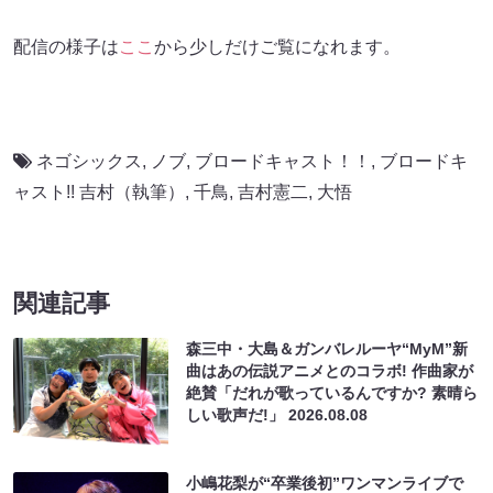
配信の様子は
ここ
から少しだけご覧になれます。
ネゴシックス
,
ノブ
,
ブロードキャスト！！
,
ブロードキ
ャスト!! 吉村（執筆）
,
千鳥
,
吉村憲二
,
大悟
関連記事
森三中・大島＆ガンバレルーヤ“MyM”新
曲はあの伝説アニメとのコラボ! 作曲家が
絶賛「だれが歌っているんですか? 素晴ら
しい歌声だ!」
2026.08.08
小嶋花梨が“卒業後初”ワンマンライブで