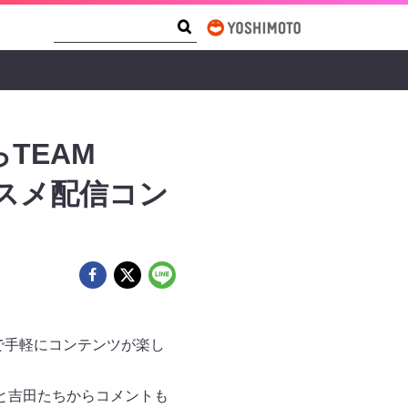
Search Form
Search
TEAM
ススメ配信コン
で手軽にコンテンツが楽し
Aと吉田たちからコメントも