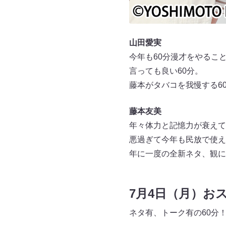
山田愛実
今年も60分漫才をやるこ
⾔っても良い60分。
藤本がタバコを我慢する6
藤本友美
年々体⼒と記憶⼒が衰えて
悪過ぎて今年も⺠放で使え
年に⼀度の全新ネタ、観に
7月4日（月）お
ネタ有、トーク有の60分