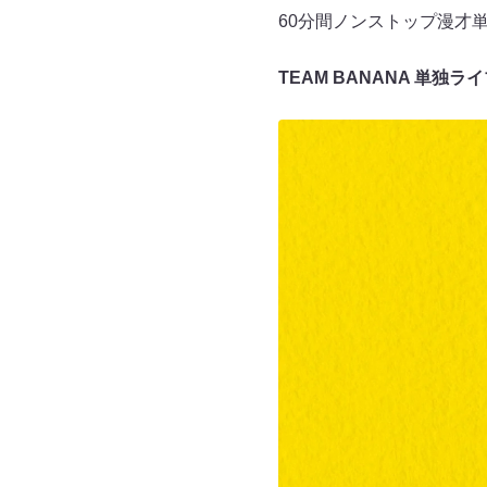
60分間ノンストップ漫才単
TEAM BANANA 単独ライ