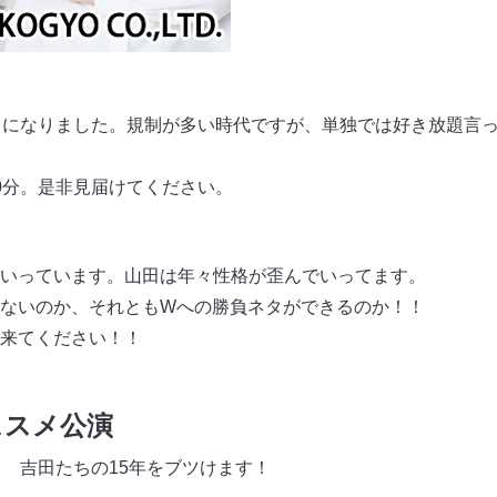
とになりました。規制が多い時代ですが、単独では好き放題⾔
0分。是⾮⾒届けてください。
いっています。⼭⽥は年々性格が歪んでいってます。
ないのか、それともWへの勝負ネタができるのか！！
来てください！！
ススメ公演
！ 吉⽥たちの15年をブツけます！