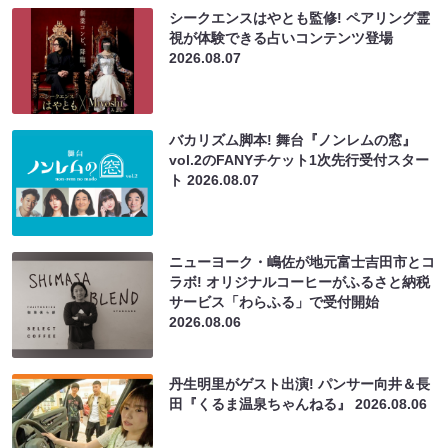
シークエンスはやとも監修! ペアリング霊
視が体験できる占いコンテンツ登場
2026.08.07
バカリズム脚本! 舞台『ノンレムの窓』
vol.2のFANYチケット1次先行受付スター
ト
2026.08.07
ニューヨーク・嶋佐が地元富士吉田市とコ
ラボ! オリジナルコーヒーがふるさと納税
サービス「わらふる」で受付開始
2026.08.06
丹生明里がゲスト出演! パンサー向井＆長
田『くるま温泉ちゃんねる』
2026.08.06