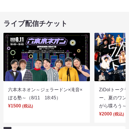
ライブ配信チケット
六本木ネオン～ジェラードン×滝音×
ZiDolトーク
ぼる塾～（8/11 18:45）
ー、夏のワン
¥1500
がら喋ろう～（8
(税込)
¥2000
(税込)