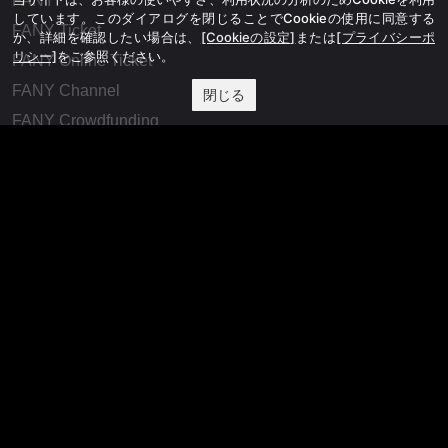
FANY
しています。このダイアログを閉じることでCookieの使用に同意する
FANY Ticket
か、詳細を確認したい場合は、
[Cookieの設定]
または
[プライバシーポ
リシー]
をご参照ください。
FANY Online Ticket
FANY Channel
閉じる
FANY Crowdfunding
FANY Mall
FANY Commu
法務・規約
プライバシーポリシー
反社会的勢力排除宣言
会社情報
吉本興業株式会社
お問い合わせ