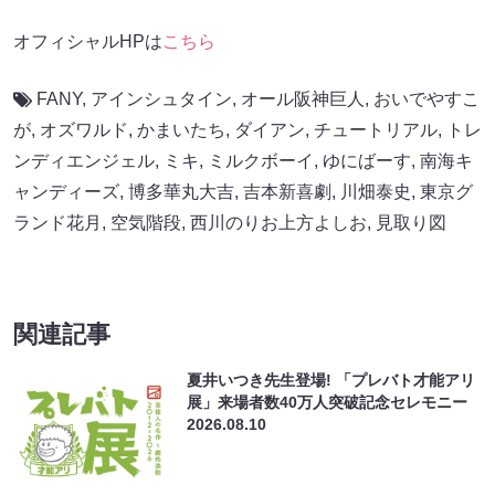
オフィシャルHPは
こちら
FANY
,
アインシュタイン
,
オール阪神巨⼈
,
おいでやすこ
が
,
オズワルド
,
かまいたち
,
ダイアン
,
チュートリアル
,
トレ
ンディエンジェル
,
ミキ
,
ミルクボーイ
,
ゆにばーす
,
南海キ
ャンディーズ
,
博多華丸大吉
,
吉本新喜劇
,
川畑泰史
,
東京グ
ランド花月
,
空気階段
,
西川のりお上方よしお
,
見取り図
関連記事
夏井いつき先生登場! 「プレバト才能アリ
展」来場者数40万人突破記念セレモニー
2026.08.10