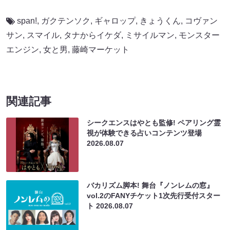
span!
,
ガクテンソク
,
ギャロップ
,
きょうくん
,
コヴァン
サン
,
スマイル
,
タナからイケダ
,
ミサイルマン
,
モンスター
エンジン
,
女と男
,
藤崎マーケット
関連記事
シークエンスはやとも監修! ペアリング霊
視が体験できる占いコンテンツ登場
2026.08.07
バカリズム脚本! 舞台『ノンレムの窓』
vol.2のFANYチケット1次先行受付スター
ト
2026.08.07