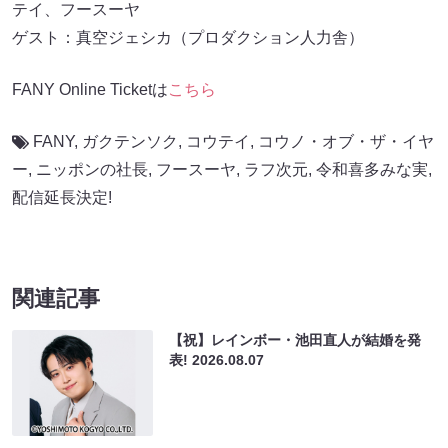
テイ、フースーヤ
ゲスト：真空ジェシカ（プロダクション人力舎）
FANY Online Ticketは
こちら
FANY
,
ガクテンソク
,
コウテイ
,
コウノ・オブ・ザ・イヤ
ー
,
ニッポンの社長
,
フースーヤ
,
ラフ次元
,
令和喜多みな実
,
配信延長決定!
関連記事
【祝】レインボー・池田直人が結婚を発
表!
2026.08.07