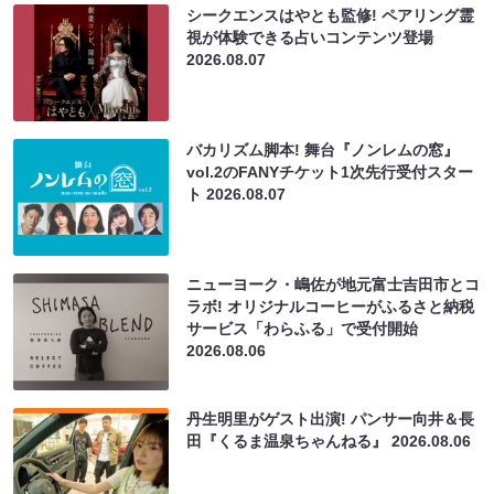
シークエンスはやとも監修! ペアリング霊
視が体験できる占いコンテンツ登場
2026.08.07
バカリズム脚本! 舞台『ノンレムの窓』
vol.2のFANYチケット1次先行受付スター
ト
2026.08.07
ニューヨーク・嶋佐が地元富士吉田市とコ
ラボ! オリジナルコーヒーがふるさと納税
サービス「わらふる」で受付開始
2026.08.06
丹生明里がゲスト出演! パンサー向井＆長
田『くるま温泉ちゃんねる』
2026.08.06