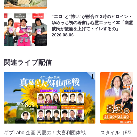
“エロ”と“怖い”が融合!? 3時のヒロイン・
ゆめっち初の著書は心霊エッセイ本「幽霊
彼氏が便座を上げてトイレするの」
2026.08.06
関連ライブ配信
ギブLabo.企画 真夏の！大喜利団体戦
スタイル（8/3 2