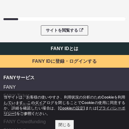
サイトを閲覧する
FANY IDとは
FANY IDに登録・ログインする
FANYサービス
FANY
FANY Ticket
当サイトは、お客様の使いやすさ、利用状況の分析のためCookieを利用
しています。このダイアログを閉じることでCookieの使用に同意する
FANY Online Ticket
か、詳細を確認したい場合は、
[Cookieの設定]
または
[プライバシーポ
FANY Channel
リシー]
をご参照ください。
FANY Crowdfunding
閉じる