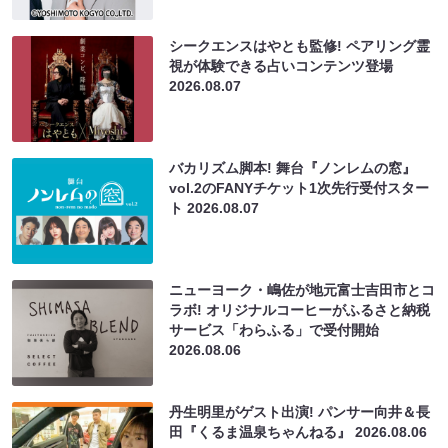
シークエンスはやとも監修! ペアリング霊
視が体験できる占いコンテンツ登場
2026.08.07
バカリズム脚本! 舞台『ノンレムの窓』
vol.2のFANYチケット1次先行受付スター
ト
2026.08.07
ニューヨーク・嶋佐が地元富士吉田市とコ
ラボ! オリジナルコーヒーがふるさと納税
サービス「わらふる」で受付開始
2026.08.06
丹生明里がゲスト出演! パンサー向井＆長
田『くるま温泉ちゃんねる』
2026.08.06