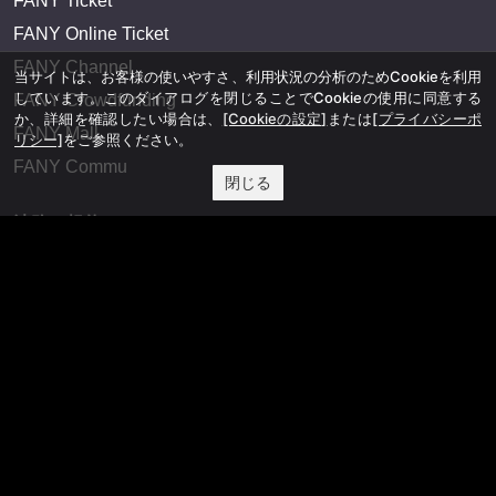
FANY Ticket
FANY Online Ticket
FANY Channel
当サイトは、お客様の使いやすさ、利用状況の分析のためCookieを利用
しています。このダイアログを閉じることでCookieの使用に同意する
FANY Crowdfunding
か、詳細を確認したい場合は、
[Cookieの設定]
または
[プライバシーポ
FANY Mall
リシー]
をご参照ください。
FANY Commu
閉じる
法務・規約
プライバシーポリシー
反社会的勢力排除宣言
会社情報
吉本興業株式会社
お問い合わせ
その他