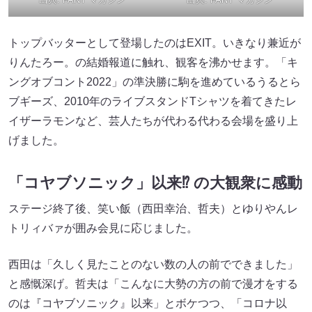
トップバッターとして登場したのはEXIT。いきなり兼近が
りんたろー。の結婚報道に触れ、観客を沸かせます。「キ
ングオブコント2022」の準決勝に駒を進めているうるとら
ブギーズ、2010年のライブスタンドTシャツを着てきたレ
イザーラモンなど、芸人たちが代わる代わる会場を盛り上
げました。
「コヤブソニック」以来⁉︎ の大観衆に感動
ステージ終了後、笑い飯（西田幸治、哲夫）とゆりやんレ
トリィバァが囲み会見に応じました。
西田は「久しく見たことのない数の人の前でできました」
と感慨深げ。哲夫は「こんなに大勢の方の前で漫才をする
のは『コヤブソニック』以来」とボケつつ、「コロナ以