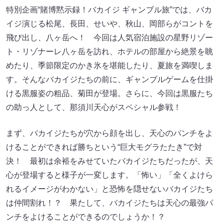
特別企画“賭博黙示録！バカイジ ギャンブル旅”では、バカ
イジ演じる松尾、長田、せいや、秋山、岡部らがコントを
飛び出し、八ヶ岳へ！ 今回は人気宿泊施設の星野リゾー
ト・リゾナーレ八ヶ岳を訪れ、ホテルの部屋から絶景を眺
めたり、季節限定のかき氷を堪能したり、夏旅を満喫しま
す。そんなバカイジたちの前に、ギャンブルゲームを仕掛
ける黒服姿の粗品、菊田が登場。さらに、今回は黒服たち
の助っ人として、那須川天心がスペシャル参戦！
まず、バカイジたちが穴から顔を出し、天心のパンチをよ
けることができれば勝ちという“巨大モグラたたき”で対
決！ 最初は余裕をみせていたバカイジたちだったが、天
心が登場すると様子が一変します。「怖い」「全くよけら
れるイメージがわかない」と恐怖を隠せないバカイジたち
は仲間割れ！？ 果たして、バカイジたちは天心の最強パ
ンチをよけることができるのでしょうか！？