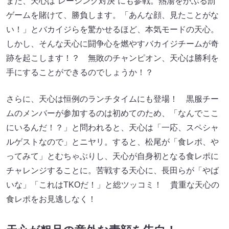
また、天心は“レーシング対決”にも参戦。熱湯をかぶる罰
ゲームを賭けて、勝負します。「あんな顔、見たことがな
い！」とバカイジらを驚かせるほど、本気モードの天心。
しかし、そんな天心に闘争心を燃やすバカイジチームが奇
跡を起こします！？ 無敗のチャンピオン、天心は勝利を
手にすることができるのでしょうか！？
さらに、天心は恒例のランチタイムにも登場！ 黒服チー
ムのメンバーが参加するのは初めてのため、「なんでここ
にいるんだ！？」と問われると、天心は「一応、スペシャ
ルゲストなので」とニヤリ。すると、松尾が「食レポ、や
ってみて」とむちゃぶりし、天心が自身初となる食レポに
チャレンジすることに。苦戦する天心に、長田らが「やば
いな」「これはTKOだ！」と総ツッコミ！ 貴重な天心の
食レポをお見逃しなく！