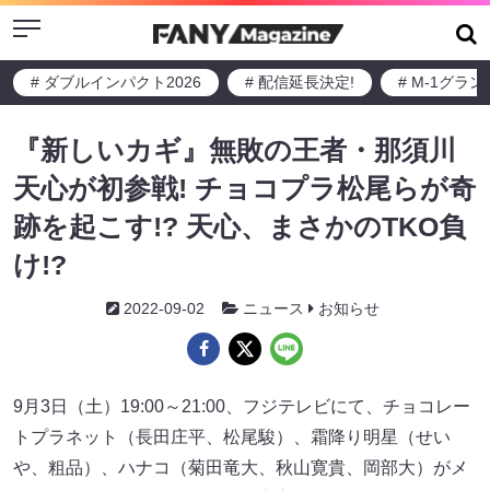
Menu
# ダブルインパクト2026
# 配信延長決定!
# M-1グラ
『新しいカギ』無敗の王者・那須川
天心が初参戦! チョコプラ松尾らが奇
跡を起こす!? 天心、まさかのTKO負
け!?
2022-09-02
ニュース
お知らせ
9月3日（土）19:00～21:00、フジテレビにて、チョコレー
トプラネット（長田庄平、松尾駿）、霜降り明星（せい
や、粗品）、ハナコ（菊田竜大、秋山寛貴、岡部大）がメ