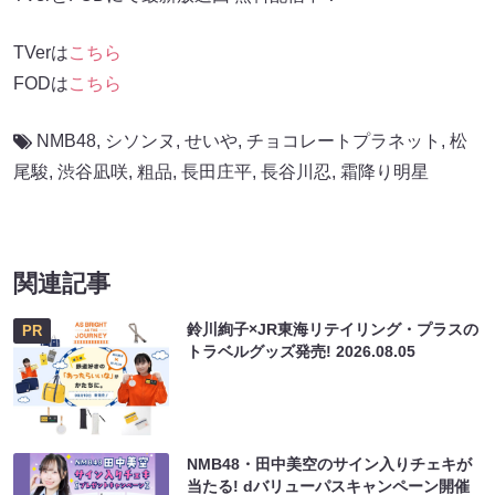
TVerは
こちら
FODは
こちら
NMB48
,
シソンヌ
,
せいや
,
チョコレートプラネット
,
松
尾駿
,
渋谷凪咲
,
粗品
,
長田庄平
,
長谷川忍
,
霜降り明星
関連記事
鈴川絢子×JR東海リテイリング・プラスの
PR
トラベルグッズ発売!
2026.08.05
NMB48・田中美空のサイン入りチェキが
当たる! dバリューパスキャンペーン開催