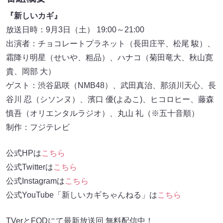
『新しいカギ』
放送日時：9月3日（土） 19:00～21:00
出演者：チョコレートプラネット（長田庄平、松尾 駿）、
霜降り明星（せいや、粗品）、ハナコ（菊田竜大、秋山寛
貴、岡部 大）
ゲスト：渋谷凪咲（NMB48）、武田真治、那須川天心、長
谷川 忍（シソンヌ）、濱口 優(よゐこ)、ヒコロヒー、藤森
慎吾（オリエンタルラジオ）、丸山 礼（※五十音順）
制作：フジテレビ
公式HPは
こちら
公式Twitterは
こちら
公式Instagramは
こちら
公式YouTube「新しいカギちゃんねる」は
こちら
TVerとFODにて最新放送回 無料配信中！