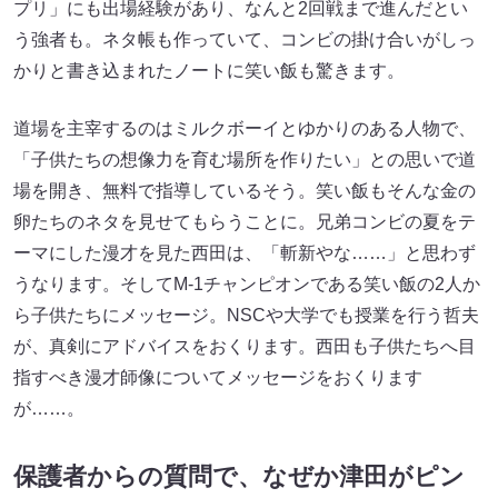
プリ」にも出場経験があり、なんと2回戦まで進んだとい
う強者も。ネタ帳も作っていて、コンビの掛け合いがしっ
かりと書き込まれたノートに笑い飯も驚きます。
道場を主宰するのはミルクボーイとゆかりのある人物で、
「子供たちの想像力を育む場所を作りたい」との思いで道
場を開き、無料で指導しているそう。笑い飯もそんな金の
卵たちのネタを見せてもらうことに。兄弟コンビの夏をテ
ーマにした漫才を見た西田は、「斬新やな……」と思わず
うなります。そしてM-1チャンピオンである笑い飯の2人か
ら子供たちにメッセージ。NSCや大学でも授業を行う哲夫
が、真剣にアドバイスをおくります。西田も子供たちへ目
指すべき漫才師像についてメッセージをおくります
が……。
保護者からの質問で、なぜか津田がピン