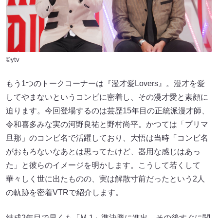
©ytv
もう1つのトークコーナーは『漫才愛Lovers』。漫才を愛
してやまないというコンビに密着し、その漫才愛と素顔に
迫ります。今回登場するのは芸歴15年目の正統派漫才師、
令和喜多みな実の河野良祐と野村尚平。かつては「プリマ
旦那」のコンビ名で活躍しており、大悟は当時「コンビ名
がおもろないなあとは思ってたけど、器用な感じはあっ
た」と彼らのイメージを明かします。こうして若くして
華々しく世に出たものの、実は解散寸前だったという2人
の軌跡を密着VTRで紹介します。
結成2年目で早くも「M-1」準決勝に進出。その後すぐに関