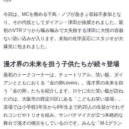
©ytv
今回は、MCを務める千鳥・ノブが急きょ収録不参加とな
り、その代役としてダイアン・津田が抜擢されました。最
初のVTRフリから噛み噛みで大失敗する津田に大悟の容赦
ない追い込みが入ります。未知の化学反応にスタジオが大
爆笑に包まれました。
漫才界の未来を担う子供たちが続々登場
最初のトークコーナーは、チュートリアル、笑い飯、ダイ
アンとともにおくる『金の卵Lovers』。漫才界の未来を担
う「金の卵」たちを紹介します。ロケに出た笑い飯が訪ね
たのは、大阪市の西淀川区にある「こどもお笑い道場」。
道場では小学校1年生から6年生まで約20人の生徒がそれぞ
れコンビやトリオを組み、サンパチマイクが立つ本格的な
舞台で漫才の稽古をしているのです。みんな「M-1グラン