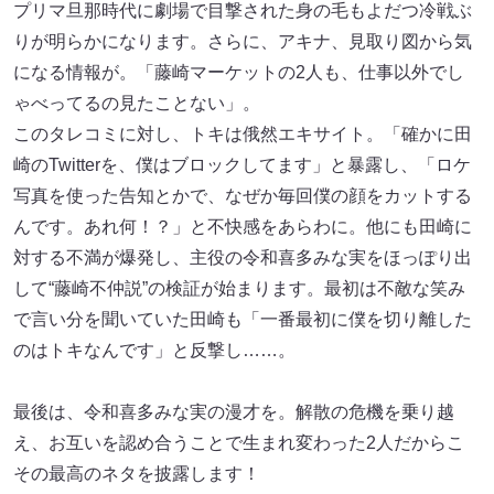
プリマ旦那時代に劇場で目撃された身の毛もよだつ冷戦ぶ
りが明らかになります。さらに、アキナ、見取り図から気
になる情報が。「藤崎マーケットの2人も、仕事以外でし
ゃべってるの見たことない」。
このタレコミに対し、トキは俄然エキサイト。「確かに田
崎のTwitterを、僕はブロックしてます」と暴露し、「ロケ
写真を使った告知とかで、なぜか毎回僕の顔をカットする
んです。あれ何！？」と不快感をあらわに。他にも田崎に
対する不満が爆発し、主役の令和喜多みな実をほっぽり出
して“藤崎不仲説”の検証が始まります。最初は不敵な笑み
で言い分を聞いていた田崎も「一番最初に僕を切り離した
のはトキなんです」と反撃し……。
最後は、令和喜多みな実の漫才を。解散の危機を乗り越
え、お互いを認め合うことで生まれ変わった2人だからこ
その最高のネタを披露します！