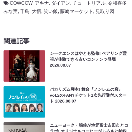
COWCOW
,
アキナ
,
ダイアン
,
チュートリアル
,
令和喜多
みな実
,
千鳥
,
大悟
,
笑い飯
,
藤崎マーケット
,
見取り図
関連記事
シークエンスはやとも監修! ペアリング霊
視が体験できる占いコンテンツ登場
2026.08.07
バカリズム脚本! 舞台『ノンレムの窓』
vol.2のFANYチケット1次先行受付スター
ト
2026.08.07
ニューヨーク・嶋佐が地元富士吉田市とコ
ラボ! オリジナルコーヒーがふるさと納税