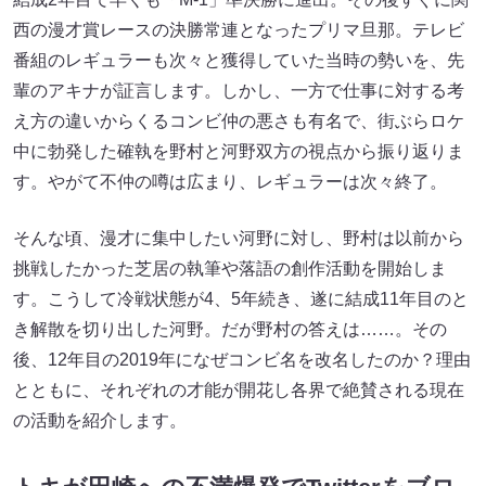
西の漫才賞レースの決勝常連となったプリマ旦那。テレビ
番組のレギュラーも次々と獲得していた当時の勢いを、先
輩のアキナが証言します。しかし、一方で仕事に対する考
え方の違いからくるコンビ仲の悪さも有名で、街ぶらロケ
中に勃発した確執を野村と河野双方の視点から振り返りま
す。やがて不仲の噂は広まり、レギュラーは次々終了。
そんな頃、漫才に集中したい河野に対し、野村は以前から
挑戦したかった芝居の執筆や落語の創作活動を開始しま
す。こうして冷戦状態が4、5年続き、遂に結成11年目のと
き解散を切り出した河野。だが野村の答えは……。その
後、12年目の2019年になぜコンビ名を改名したのか？理由
とともに、それぞれの才能が開花し各界で絶賛される現在
の活動を紹介します。