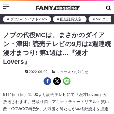
Menu
# ダブルインパクト2026
# 配信延長決定!
# M-1グラ
ノブの代役MCは、まさかのダイア
ン・津田! 読売テレビの9月は2週連続
漫才まつり! 第1週は…『漫才
Lovers』
2022-09-02
ニュース
お知らせ
9月4日（日）15:00より読売テレビにて『漫才Lovers』が
放送されます。見取り図・アキナ・チュートリアル・笑い
飯・COWCOWほか、人気漫才師たちが本格派漫才を披露