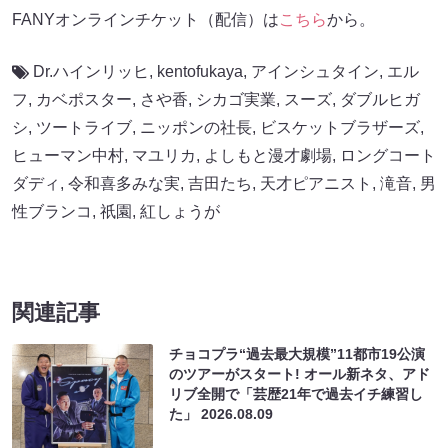
FANYオンラインチケット（配信）は
こちら
から。
Dr.ハインリッヒ
,
kentofukaya
,
アインシュタイン
,
エル
フ
,
カベポスター
,
さや香
,
シカゴ実業
,
スーズ
,
ダブルヒガ
シ
,
ツートライブ
,
ニッポンの社長
,
ビスケットブラザーズ
,
ヒューマン中村
,
マユリカ
,
よしもと漫才劇場
,
ロングコート
ダディ
,
令和喜多みな実
,
吉田たち
,
天才ピアニスト
,
滝音
,
男
性ブランコ
,
祇園
,
紅しょうが
関連記事
チョコプラ“過去最大規模”11都市19公演
のツアーがスタート! オール新ネタ、アド
リブ全開で「芸歴21年で過去イチ練習し
た」
2026.08.09