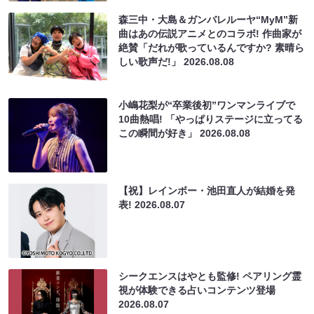
森三中・大島＆ガンバレルーヤ“MyM”新
曲はあの伝説アニメとのコラボ! 作曲家が
絶賛「だれが歌っているんですか? 素晴ら
しい歌声だ!」
2026.08.08
小嶋花梨が“卒業後初”ワンマンライブで
10曲熱唱! 「やっぱりステージに立ってる
この瞬間が好き」
2026.08.08
【祝】レインボー・池田直人が結婚を発
表!
2026.08.07
シークエンスはやとも監修! ペアリング霊
視が体験できる占いコンテンツ登場
2026.08.07