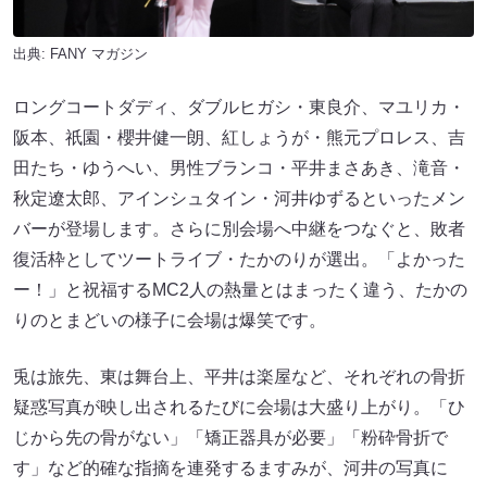
出典:
FANY マガジン
ロングコートダディ、ダブルヒガシ・東良介、マユリカ・
阪本、祇園・櫻井健一朗、紅しょうが・熊元プロレス、吉
田たち・ゆうへい、男性ブランコ・平井まさあき、滝音・
秋定遼太郎、アインシュタイン・河井ゆずるといったメン
バーが登場します。さらに別会場へ中継をつなぐと、敗者
復活枠としてツートライブ・たかのりが選出。「よかった
ー！」と祝福するMC2人の熱量とはまったく違う、たかの
りのとまどいの様子に会場は爆笑です。
兎は旅先、東は舞台上、平井は楽屋など、それぞれの骨折
疑惑写真が映し出されるたびに会場は大盛り上がり。「ひ
じから先の骨がない」「矯正器具が必要」「粉砕骨折で
す」など的確な指摘を連発するますみが、河井の写真に