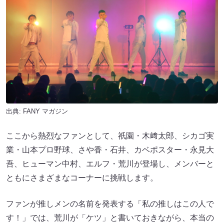
出典:
FANY マガジン
ここから熱烈なファンとして、祇園・木﨑太郎、シカゴ実
業・山本プロ野球、さや香・石井、カベポスター・永見大
吾、ヒューマン中村、エルフ・荒川が登場し、メンバーと
ともにさまざまなコーナーに挑戦します。
ファンが推しメンの名前を発表する「私の推しはこの人で
す！」では、荒川が「ケツ」と書いておきながら、本当の