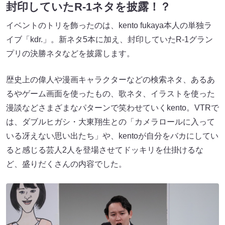
封印していたR-1ネタを披露！？
イベントのトリを飾ったのは、kento fukaya本人の単独ラ
イブ「kdr.」。新ネタ5本に加え、封印していたR-1グラン
プリの決勝ネタなどを披露します。
歴史上の偉人や漫画キャラクターなどの検索ネタ、あるあ
るやゲーム画面を使ったもの、歌ネタ、イラストを使った
漫談などさまざまなパターンで笑わせていくkento。VTRで
は、ダブルヒガシ・大東翔生との「カメラロールに入って
いる冴えない思い出たち」や、kentoが自分をバカにしてい
ると感じる芸人2人を登場させてドッキリを仕掛けるな
ど、盛りだくさんの内容でした。