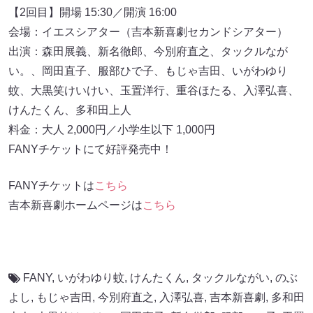
【2回目】開場 15:30／開演 16:00
会場：イエスシアター（吉本新喜劇セカンドシアター）
出演：森田展義、新名徹郎、今別府直之、タックルなが
い。、岡田直子、服部ひで子、もじゃ吉田、いがわゆり
蚊、大黒笑けいけい、玉置洋行、重谷ほたる、入澤弘喜、
けんたくん、多和田上人
料金：大人 2,000円／小学生以下 1,000円
FANYチケットにて好評発売中！
FANYチケットは
こちら
吉本新喜劇ホームページは
こちら
FANY
,
いがわゆり蚊
,
けんたくん
,
タックルながい
,
のぶ
よし
,
もじゃ吉田
,
今別府直之
,
入澤弘喜
,
吉本新喜劇
,
多和田