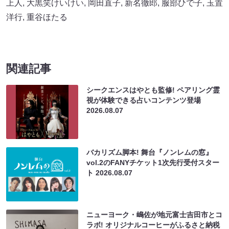
上人
,
大黒笑けいけい
,
岡田直子
,
新名徹郎
,
服部ひで子
,
玉置
洋行
,
重谷ほたる
関連記事
シークエンスはやとも監修! ペアリング霊
視が体験できる占いコンテンツ登場
2026.08.07
バカリズム脚本! 舞台『ノンレムの窓』
vol.2のFANYチケット1次先行受付スター
ト
2026.08.07
ニューヨーク・嶋佐が地元富士吉田市とコ
ラボ! オリジナルコーヒーがふるさと納税