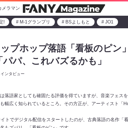
カメラマン
定!
# M-1グランプリ
# BSよしもと
# JO1
ヒップホップ落語「看板のピン
も「パパ、これバズるかも」
インタビュー
は落語家としても確固たる評価を得ていますが、音楽フェスを
も幅広く知られているところ。その方正が、アーティスト「Ho-
サイトでデジタル配信をスタートしたのが、古典落語の名作「
名もズバリ、「看板のピン」です。