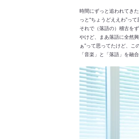
時間にずっと追われてきた
っと“ちょうどええわ”っ
それで（落語の）稽古をず
やけど、まあ落語に全然興
ぁ”って思ってたけど、こ
「音楽」と「落語」を融合