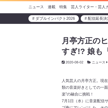
ニュース
連載
特集
芸人ライター・芸人
# ダブルインパクト2026
# 配信延長決
月亭方正の
すぎ!? 娘
2020-08-02
ニュース
人気芸人の月亭方正。現在
類の音楽好きとしての一面
楽”の融合に挑戦！
7月1日（水）に音楽配信
プ曲にアレンジした、その