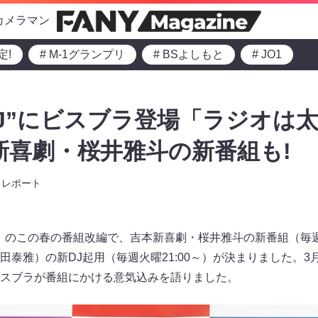
カメラマン
定!
# M-1グランプリ
# BSよしもと
# JO1
DJ”にビスブラ登場「ラジオは
新喜劇・桜井雅斗の新番組も!
レポート
」のこの春の番組改編で、吉本新喜劇・桜井雅斗の新番組（毎週金
田泰雅）の新DJ起用（毎週火曜21:00～）が決まりました。3
スブラが番組にかける意気込みを語りました。