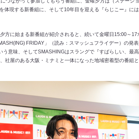
性につながって参加してもらう番組に、金曜夕方は（ステーシ
 851』を体現する新番組に、そして10年目を迎える『らじこー』
方に始まる新番組が紹介されると、続いて金曜日15:00～17
ASH(ING) FRIDAY」（読み：スマッシュフライデー）の
という意味、そしてSMASHINGはスラングで『すばらしい、最
、社屋のある大阪・ミナミと一体になった地域密着型の番組と