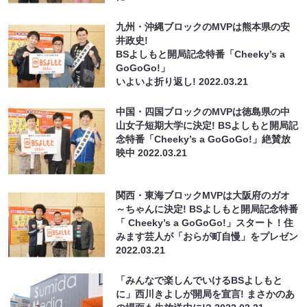
九州・沖縄ブロックのMVPは熊本県の安
井政史!
BSよしもと開局記念特番「Cheeky’s a
GoGoGo!」
いよいよ折り返し!
2022.03.21
中国・四国ブロックのMVPは徳島県の中
山女子短期大学に決定! BSよしもと開局記
念特番「Cheeky’s a GoGoGo!」絶賛放
映中
2022.03.21
関西・東海ブロックMVPは大阪府のガオ
～ちゃんに決定! BSよしもと開局記念特番
「 Cheeky’s a GoGoGo!」スタート！住
みます芸人が「おらが町自慢」をプレゼン
2022.03.21
「みんなで楽しんでいけるBSよしもと
に」西川きよしが開局を宣言! まさかのあ