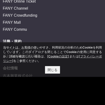
FANY Online Ticket
FANY Channel
FANY Crowdfunding
FANY Mall
FANY Commu
法務・規約
当サイトは、お客様の使いやすさ、利用状況の分析のためCookieを利用
プライバシーポリシー
しています。このダイアログを閉じることでCookieの使用に同意する
反社会的勢力排除宣言
か、詳細を確認したい場合は、
[Cookieの設定]
または
[プライバシーポ
リシー]
をご参照ください。
会社情報
閉じる
吉本興業株式会社
お問い合わせ
その他
よしもとニュースセンターアーカイブ