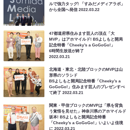
ルで強力タッグ! 「すみだメディアラボ」
から全国へ発信
2022.03.22
47都道府県住みます芸人の頂点「大
MVP」はアホマイルド! BSよしもと開局
記念特番「Cheeky’s a GoGoGo!」
6時間生放送が終了
2022.03.21
北海道・東北・北陸ブロックのMVPは山
形県のソラシド
BSよしもと開局記念特番「Cheeky’s a
GoGoGo!」住みます芸人のプレゼンすべ
て終了
2022.03.21
関東・甲信ブロックのMVPは「県を背負
う覚悟を見せた」神奈川県のアホマイルド
坂本! BSよしもと開局記念特番
「Cheeky’s a GoGoGo!」いよいよ佳境
に
2022.03.21