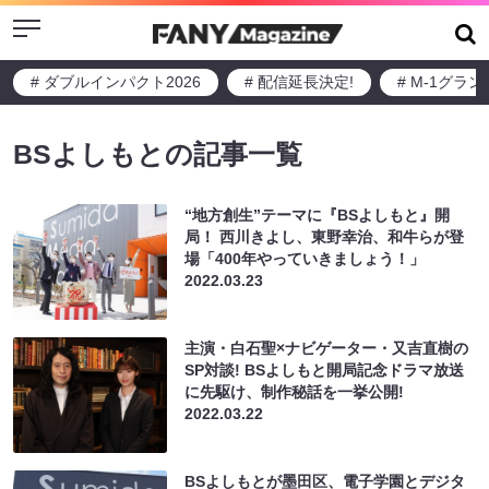
Menu
# ダブルインパクト2026
# 配信延長決定!
# M-1グラ
BSよしもとの記事一覧
“地方創生”テーマに『BSよしもと』開
局！ 西川きよし、東野幸治、和牛らが登
場「400年やっていきましょう！」
2022.03.23
主演・白石聖×ナビゲーター・又吉直樹の
SP対談! BSよしもと開局記念ドラマ放送
に先駆け、制作秘話を一挙公開!
2022.03.22
BSよしもとが墨田区、電子学園とデジタ