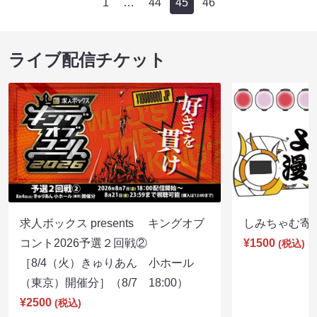
1
…
44
45
46
ライブ配信チケット
求人ボックス presents キングオブ
しみちゃむ寄席（
コント2026予選２回戦②
¥1500
(税込)
［8/4（火）きゅりあん 小ホール
（東京）開催分］（8/7 18:00）
¥2500
(税込)