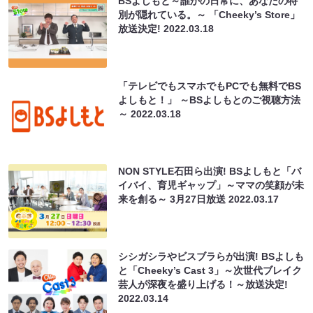
BSよしもと～誰かの日常に、あなたの特
別が隠れている。～ 「Cheeky’s Store」
放送決定!
2022.03.18
「テレビでもスマホでもPCでも無料でBS
よしもと！」 ～BSよしもとのご視聴方法
～
2022.03.18
NON STYLE石田ら出演! BSよしもと「バ
イバイ、育児ギャップ」～ママの笑顔が未
来を創る～ 3月27日放送
2022.03.17
シシガシラやビスブラらが出演! BSよしも
と「Cheeky’s Cast 3」～次世代ブレイク
芸人が深夜を盛り上げる！～放送決定!
2022.03.14