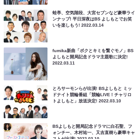
蛙亭、空気階段、大宮セブンなど豪華ライ
ンナップ! 平日深夜はBS よしもとでお笑
いを楽しもう!
2022.03.14
fumika新曲「ボクとキミを繋ぐモノ」BS
よしもと開局記念ドラマ主題歌に決定!
2022.03.11
とろサーモンらが出演! BSよしもと ミッ
ドナイト競輪番組「競輪LIVE！チャリロ
トよしもと」放送決定!
2022.03.10
BSよしもと開局記念ドラマに白石聖、フ
ォンチー、木村祐一、又吉直樹ら豪華キャ
ストが出演!
2022.03.10