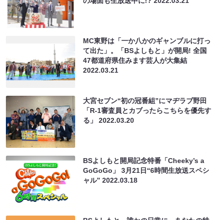
の場面も生放送中に!?
2022.03.21
MC東野は「一か八かのギャンブルに打っ
て出た」。「BSよしもと」が開局! 全国
47都道府県住みます芸人が大集結
2022.03.21
大宮セブン“初の冠番組”にマヂラブ野田
「R-1審査員とカブったらこちらを優先す
る」
2022.03.20
BSよしもと開局記念特番「Cheeky’s a
GoGoGo」 3月21日“6時間生放送スペシ
ャル”
2022.03.18