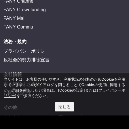
FANY Channel
FANY Crowdfunding
FANY Mall
FANY Commu
法務・規約
プライバシーポリシー
反社会的勢力排除宣言
会社情報
当サイトは、お客様の使いやすさ、利用状況の分析のためCookieを利用
吉本興業株式会社
しています。このダイアログを閉じることでCookieの使用に同意する
か、詳細を確認したい場合は、
[Cookieの設定]
または
[プライバシーポ
お問い合わせ
リシー]
をご参照ください。
閉じる
その他
よしもとニュースセンターアーカイブ