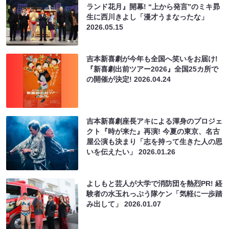
ランド花月』開幕! “上から発言”のミキ昴
生に西川きよし「漫才うまなったな」
2026.05.15
吉本新喜劇が今年も全国へ笑いをお届け!
『新喜劇出前ツアー2026』全国25カ所で
の開催が決定!
2026.04.24
吉本新喜劇座長アキによる渾身のプロジェ
クト『時が来た』再演! 今夏の東京、名古
屋公演も決まり「志を持って生きた人の思
いを伝えたい」
2026.01.26
よしもと芸人が大学で消防団を熱烈PR! 経
験者の水玉れっぷう隊ケン「気軽に一歩踏
み出して」
2026.01.07