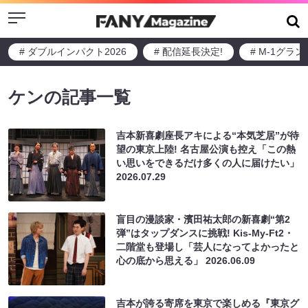
Menu
# ダブルインパクト2026
# 配信延長決定!
# M-1グラ
ケンの記事一覧
吉本新喜劇座長アキによる“本気芝居”が待
望の東京上陸! 名古屋公演も控え「この熱
い思いをできるだけ多くの人に届けたい」
2026.07.29
盲目の漫談家・濱田祐太郎の新喜劇“第2
弾”はタップダンスに挑戦! Kis-My-Ft2・
二階堂も登場し「芸人になってよかったと
心の底から思える」
2026.06.09
吉本が誇る寄席を東京で楽しめる『東京グ