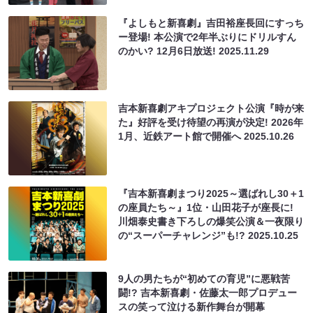
『よしもと新喜劇』吉田裕座長回にすっち
ー登場! 本公演で2年半ぶりにドリルすん
のかい? 12月6日放送!
2025.11.29
吉本新喜劇アキプロジェクト公演『時が来
た』好評を受け待望の再演が決定! 2026年
1月、近鉄アート館で開催へ
2025.10.26
『吉本新喜劇まつり2025～選ばれし30＋1
の座員たち～』1位・山田花子が座長に!
川畑泰史書き下ろしの爆笑公演＆一夜限り
の“スーパーチャレンジ”も!?
2025.10.25
9人の男たちが“初めての育児”に悪戦苦
闘!? 吉本新喜劇・佐藤太一郎プロデュー
スの笑って泣ける新作舞台が開幕