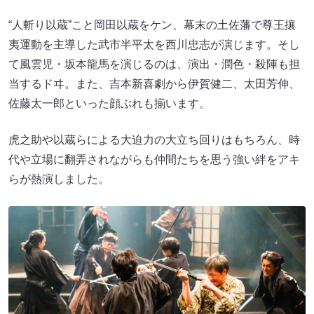
“人斬り以蔵”こと岡田以蔵をケン、幕末の土佐藩で尊王攘
夷運動を主導した武市半平太を西川忠志が演じます。そし
て風雲児・坂本龍馬を演じるのは、演出・潤色・殺陣も担
当するドヰ。また、吉本新喜劇から伊賀健二、太田芳伸、
佐藤太一郎といった顔ぶれも揃います。
虎之助や以蔵らによる大迫力の大立ち回りはもちろん、時
代や立場に翻弄されながらも仲間たちを思う強い絆をアキ
らが熱演しました。