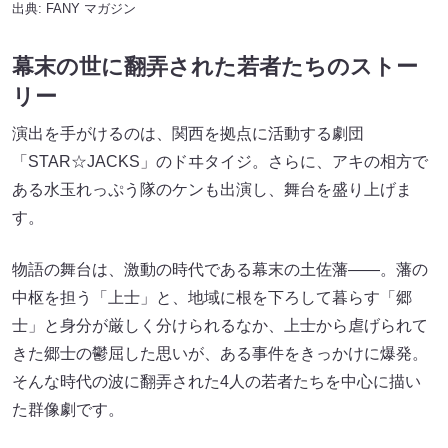
出典:
FANY マガジン
幕末の世に翻弄された若者たちのストー
リー
演出を手がけるのは、関西を拠点に活動する劇団
「STAR☆JACKS」のドヰタイジ。さらに、アキの相方で
ある水玉れっぷう隊のケンも出演し、舞台を盛り上げま
す。
物語の舞台は、激動の時代である幕末の土佐藩――。藩の
中枢を担う「上士」と、地域に根を下ろして暮らす「郷
士」と身分が厳しく分けられるなか、上士から虐げられて
きた郷士の鬱屈した思いが、ある事件をきっかけに爆発。
そんな時代の波に翻弄された4人の若者たちを中心に描い
た群像劇です。