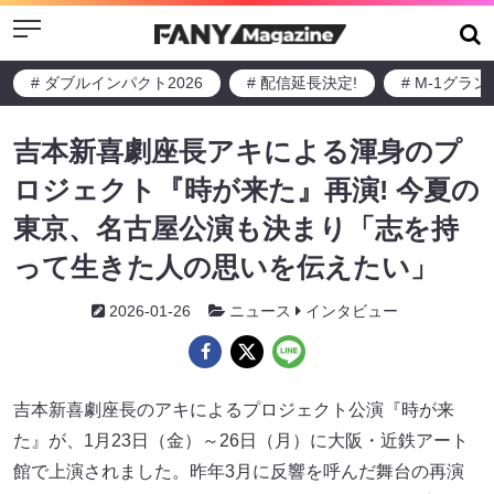
Menu
# ダブルインパクト2026
# 配信延長決定!
# M-1グラ
吉本新喜劇座長アキによる渾身のプ
ロジェクト『時が来た』再演! 今夏の
東京、名古屋公演も決まり「志を持
って生きた人の思いを伝えたい」
2026-01-26
ニュース
インタビュー
吉本新喜劇座長のアキによるプロジェクト公演『時が来
た』が、1月23日（金）～26日（月）に大阪・近鉄アート
館で上演されました。昨年3月に反響を呼んだ舞台の再演