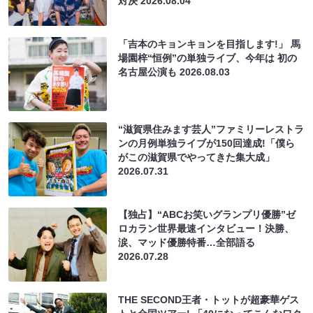
対決
2026.08.04
「吉本のキョンキョンを目指します!」 馬
場園梓“恒例”の単独ライブ、今年は 初の
名古屋公演も
2026.08.03
“滋賀県住みます芸人”ファミリーレストラ
ンの月例単独ライブが150回達成!「僕ら
がこの滋賀県でやってきた集大成」
2026.07.31
【独占】“ABCお笑いグランプリ優勝”ゼ
ロカラン世界最速インタビュー！決勝、
涙、マッド優勝特番…全部語る
2026.07.28
THE SECOND王者・トットが超豪華ゲス