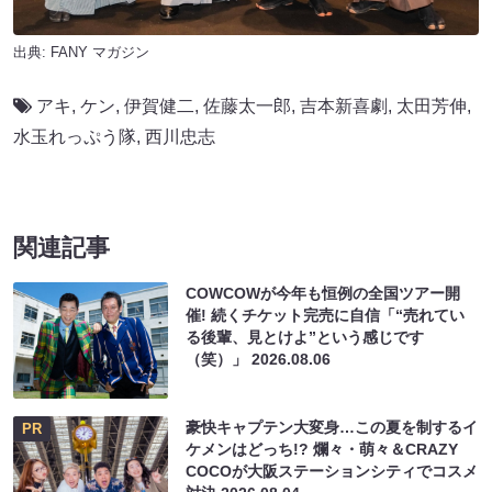
出典:
FANY マガジン
アキ
,
ケン
,
伊賀健二
,
佐藤太一郎
,
吉本新喜劇
,
太田芳伸
,
水玉れっぷう隊
,
西川忠志
関連記事
COWCOWが今年も恒例の全国ツアー開
催! 続くチケット完売に自信「“売れてい
る後輩、見とけよ”という感じです
（笑）」
2026.08.06
豪快キャプテン大変身…この夏を制するイ
PR
ケメンはどっち!? 爛々・萌々＆CRAZY
COCOが大阪ステーションシティでコスメ