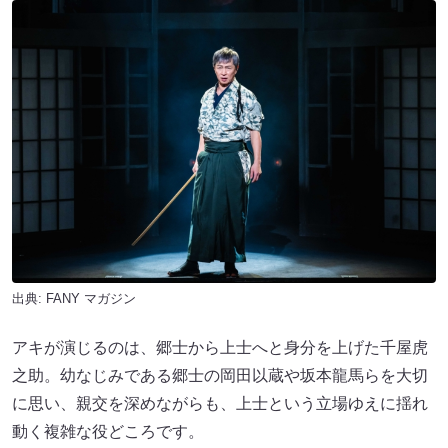
出典:
FANY マガジン
アキが演じるのは、郷士から上士へと身分を上げた千屋虎
之助。幼なじみである郷士の岡田以蔵や坂本龍馬らを大切
に思い、親交を深めながらも、上士という立場ゆえに揺れ
動く複雑な役どころです。