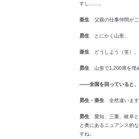
すし……。
亜生
父親の仕事仲間がご
昴生
とにかく山形。
亜生
どうしよう（笑）。
昴生
山形で1,200席を
――全国を回っていると、
昴生・亜生
全然違います
昴生
愛知、三重、岐阜と
と奥にあるニュアンス的な
すね。