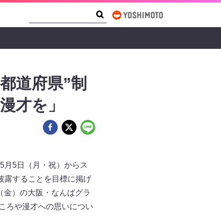
Search Form
Search
都道府県”制
り漫才を」
5月5日（月・祝）からス
披露することを目標に掲げ
日（金）の大阪・なんばグラ
どころや漫才への思いについ