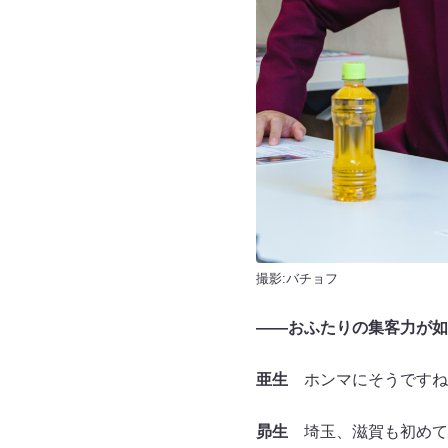
撮影:バチョフ
――おふたりの集客力が如
亜生
ホンマにそうですね
昴生
埼玉、滋賀も初めて