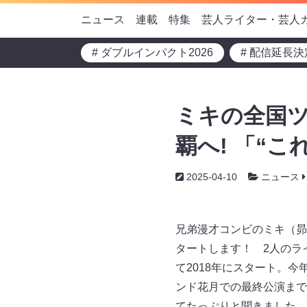
ニュース
連載
特集
芸人ライター・芸人
# ダブルインパクト2026
# 配信延長決
ミキの全国ツ
覇へ! 「“
2025-04-10
ニュース
兄弟漫才コンビのミキ（昴
タートします！ 2人のラ
て2018年にスタート。
ンド花月での最終公演まで
てたっぷりと聞きました。