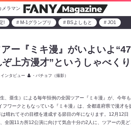
カメラマン
定!
# M-1グランプリ
# BSよしもと
# JO1
アー『ミキ漫』がいよいよ“47
これぞ上方漫才”というしゃべく
インタビュー
・バチョフ（撮影）
生、亜生）による毎年恒例の全国ツアー『ミキ漫』が、今年も
イフワークともなっている『ミキ漫』は、全都道府県で漫才を
今年は晴れてその目標を達成する節目の年になります。12月12
、全国11カ所12公演に向けて気合十分の2人に、ツアーの見