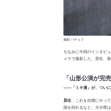
撮影:バチョフ
ちなみに今回のインタビュ
メラで撮影した、昴生、亜
「山形公演が完
――「ミキ漫」が、ついに
昴生
これを目標にやって
国を回れるなと。大分県は