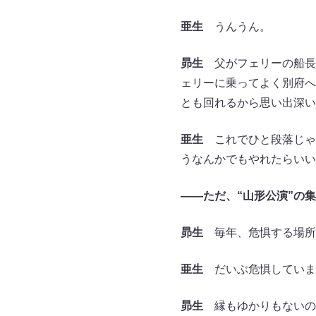
亜生
うんうん。
昴生
父がフェリーの船長
ェリーに乗ってよく別府へ
とも回れるから思い出深い
亜生
これでひと段落じゃ
うなんかでもやれたらいい
――ただ、“山形公演”の
昴生
毎年、危惧する場所
亜生
だいぶ危惧していま
昴生
縁もゆかりもないのに