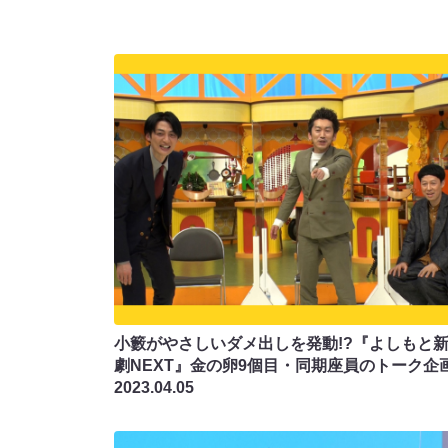
小籔がやさしいダメ出しを発動!?『よしもと
劇NEXT』金の卵9個目・同期座員のトーク企画
2023.04.05