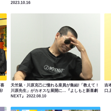
2023.10.16
新喜
天竺鼠・川原克己に憧れる座員が集結!「教えて！
吉
!
川原先生」がカオスな展開に…『よしもと新喜劇
口
NEXT』
2022.08.10