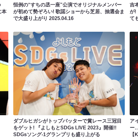
の
恒例の“すちの丞一座”公演でオリジナルメンバー
吉
に本
が初めて勢ぞろい! 歌謡ショーから芝居、抽選会ま
が
で大盛り上がり
2025.04.16
て
ダブルヒガシがトップバッターで賞レース三冠目
ア
をゲット! 『よしもとSDGs LIVE 2023』開催!!
ー
SDGsソング-1グランプリも盛り上がる
【K