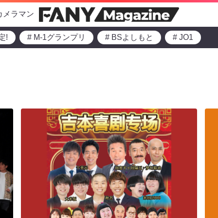
カメラマン
定!
# M-1グランプリ
# BSよしもと
# JO1