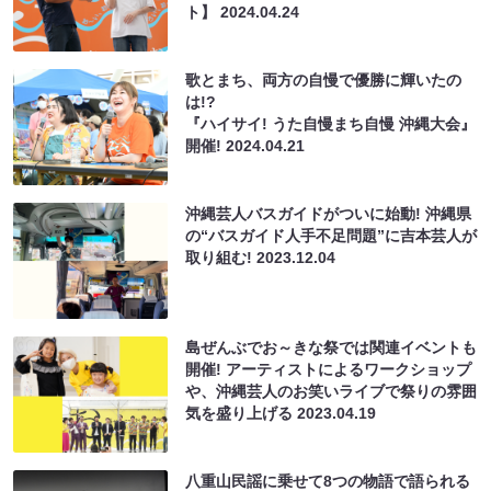
ト】
2024.04.24
歌とまち、両方の自慢で優勝に輝いたの
は!?
『ハイサイ! うた自慢まち自慢 沖縄大会』
開催!
2024.04.21
沖縄芸人バスガイドがついに始動! 沖縄県
の“バスガイド人手不足問題”に吉本芸人が
取り組む!
2023.12.04
島ぜんぶでお～きな祭では関連イベントも
開催! アーティストによるワークショップ
や、沖縄芸人のお笑いライブで祭りの雰囲
気を盛り上げる
2023.04.19
八重山民謡に乗せて8つの物語で語られる