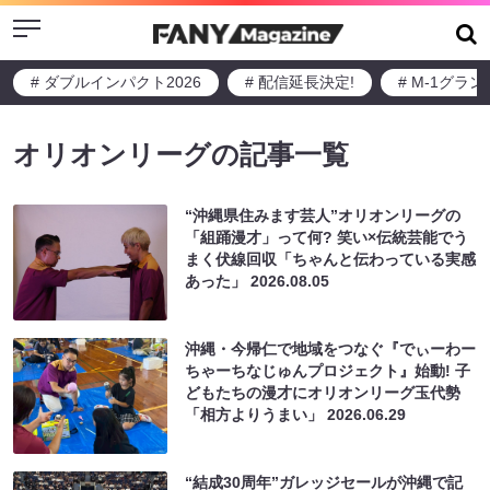
Menu
# ダブルインパクト2026
# 配信延長決定!
# M-1グラ
オリオンリーグの記事一覧
“沖縄県住みます芸人”オリオンリーグの
「組踊漫才」って何? 笑い×伝統芸能でう
まく伏線回収「ちゃんと伝わっている実感
あった」
2026.08.05
沖縄・今帰仁で地域をつなぐ『でぃーわー
ちゃーちなじゅんプロジェクト』始動! 子
どもたちの漫才にオリオンリーグ玉代勢
「相方よりうまい」
2026.06.29
“結成30周年”ガレッジセールが沖縄で記