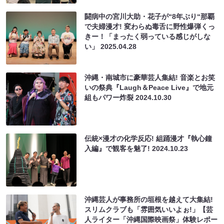
闘病中の宮川大助・花子が“8年ぶり“那覇
で夫婦漫才! 変わらぬ毒舌に野性爆弾くっ
きー！「まったく弱っている感じがしな
い」
2025.04.28
沖縄・南城市に豪華芸人集結! 音楽とお笑
いの祭典『Laugh＆Peace Live』で地元
組もパワー炸裂
2024.10.30
伝統×漫才の化学反応! 組踊漫才『執心鐘
入編』で観客を魅了!
2024.10.23
沖縄芸人が事務所の垣根を越えて大集結!
スリムクラブも「雰囲気いいよぉ!」【芸
人ライター「沖縄国際映画祭」体験レポー