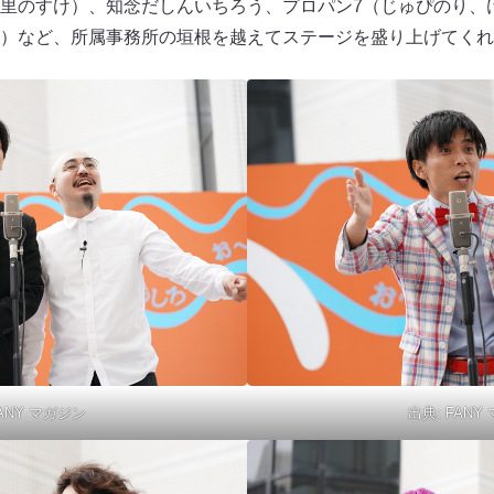
里のすけ）、知念だしんいちろう、プロパン7（じゅぴのり、
）など、所属事務所の垣根を越えてステージを盛り上げてくれ
ANY マガジン
出典:
FANY