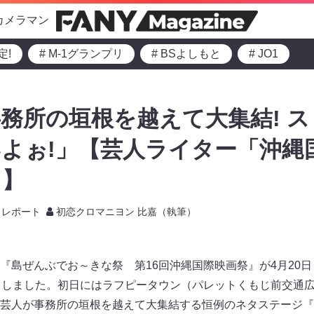
カメラマン
定!
# M-1グランプリ
# BSよしもと
# JO1
務所の垣根を越えて大集結! 
よぉ!」【芸人ライター「沖縄
ト】
レポート
初恋クロマニヨン 比嘉（執筆）
『島ぜんぶでお～きな祭 第16回沖縄国際映画祭』が4月20日
ろしました。初日にはラフピータウン（パレットくもじ前交通
芸人が事務所の垣根を越えて大集結する恒例のネタステージ『島