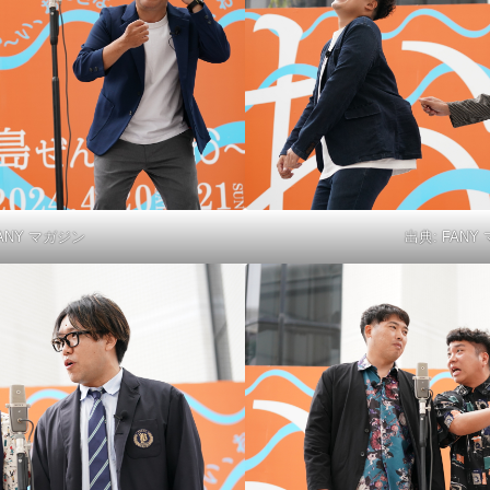
ANY マガジン
出典:
FANY