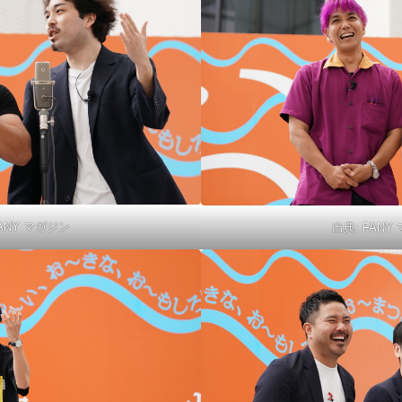
ANY マガジン
出典:
FANY