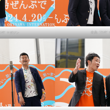
出典:
FANY
ANY マガジン