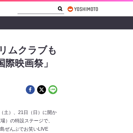
Search Form
Search
スリムクラブも
国際映画祭」
（土）、21日（日）に開か
広場）の特設ステージで、
ぜんぶでお笑いLIVE