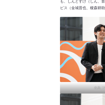
も、しんとすけ（しん、首
ビス（金城晋也、榎森耕助
出典:
F