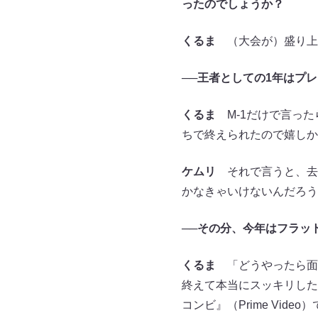
ったのでしょうか？
くるま
（大会が）盛り上
──
王者としての1年はプ
くるま
M-1だけで言った
ちで終えられたので嬉しか
ケムリ
それで言うと、去
かなきゃいけないんだろう
──
その分、今年はフラッ
くるま
「どうやったら面白
終えて本当にスッキリした
コンビ』（Prime Vi