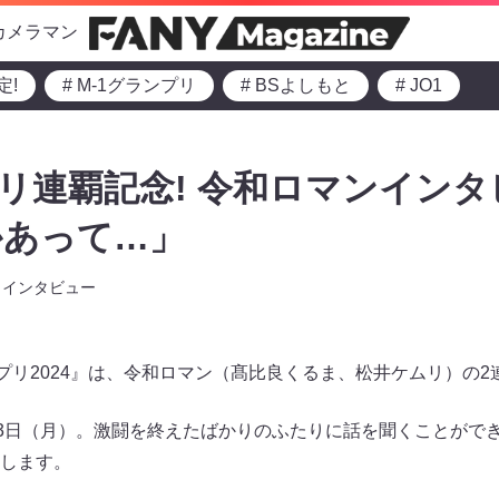
カメラマン
定!
# M-1グランプリ
# BSよしもと
# JO1
プリ連覇記念! 令和ロマンイン
かあって…」
インタビュー
ンプリ2024』は、令和ロマン（髙比良くるま、松井ケムリ）の
23日（月）。激闘を終えたばかりのふたりに話を聞くことがで
します。