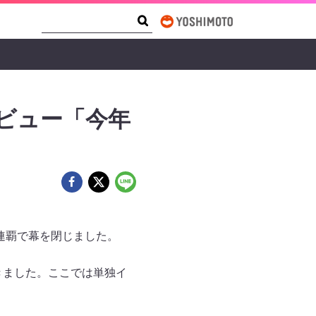
Search Form
Search
タビュー「今年
2連覇で幕を閉じました。
きました。ここでは単独イ