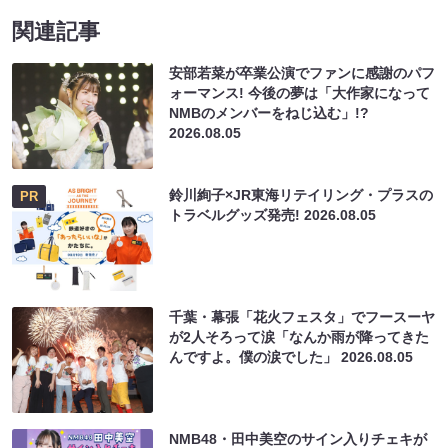
関連記事
安部若菜が卒業公演でファンに感謝のパフ
ォーマンス! 今後の夢は「大作家になって
NMBのメンバーをねじ込む」!?
2026.08.05
鈴川絢子×JR東海リテイリング・プラスの
PR
トラベルグッズ発売!
2026.08.05
千葉・幕張「花火フェスタ」でフースーヤ
が2人そろって涙「なんか雨が降ってきた
んですよ。僕の涙でした」
2026.08.05
NMB48・田中美空のサイン入りチェキが