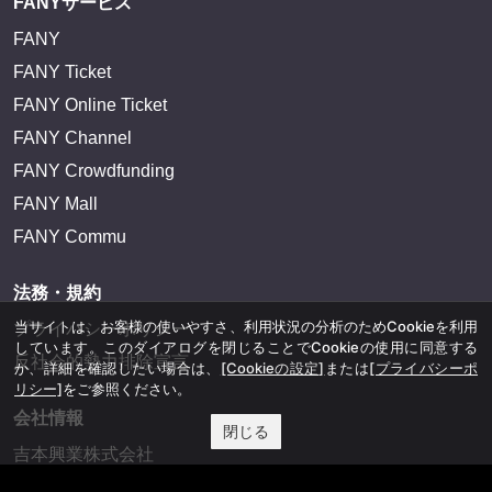
FANYサービス
FANY
FANY Ticket
FANY Online Ticket
FANY Channel
FANY Crowdfunding
FANY Mall
FANY Commu
法務・規約
当サイトは、お客様の使いやすさ、利用状況の分析のためCookieを利用
プライバシーポリシー
しています。このダイアログを閉じることでCookieの使用に同意する
反社会的勢力排除宣言
か、詳細を確認したい場合は、
[Cookieの設定]
または
[プライバシーポ
リシー]
をご参照ください。
会社情報
閉じる
吉本興業株式会社
お問い合わせ