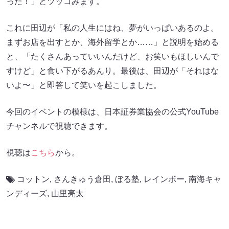
った！」とツッコみます。
これに田辺が「私の人生にはね、夢がいっぱいあるのよ。
まずお店を出すとか、海外留学とか……」と説明を始める
と、「たくさんあっていいんだけど、お笑いもほしいんで
すけど」と食い下がるあんり。最後は、田辺が「それはな
いよ〜」と即答して笑いを起こしました。
今回のイベントの模様は、日本証券業協会の公式YouTube
チャンネルで視聴できます。
視聴は
こちら
から。
コットン
,
さんきゅう倉田
,
ぼる塾
,
レインボー
,
南海キャ
ンディーズ
,
山里亮太