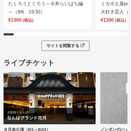
たくろうとぐろう～今井らいぱち編
ミカボ土屋pre
～（8/6 19:30）
大好き芸人（8/
¥1300
¥1300
(税込)
(税込)
サイトを閲覧する
ライブチケット
ノンタンのハッ
８月本公演（8/1～8/23）