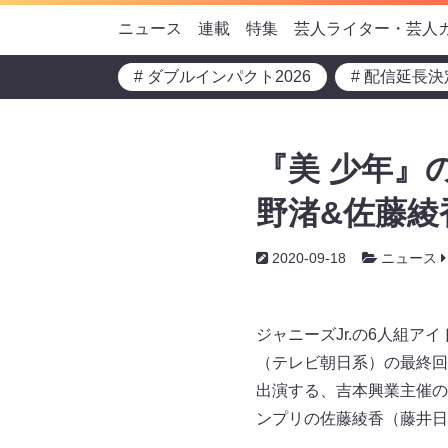
ニュース
連載
特集
芸人ライター・芸人
# ダブルインパクト2026
# 配信延長決
『美 少年』
野渚&佐藤綾
2020-09-18
ニュース
ジャニーズJr.の6人組ア
（テレビ朝日系）の最終回
出演する、吉本興業主催の
ンプリの佐藤綾香（藤井日