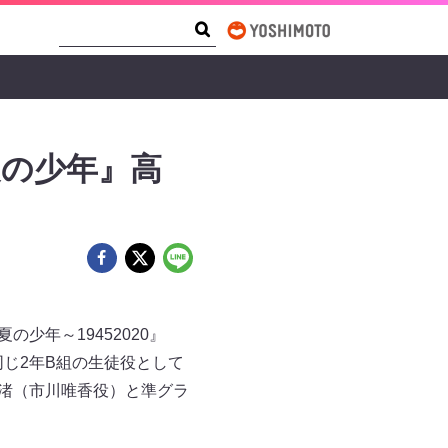
Search Form
Search
夏の少年』高
少年～19452020』
同じ2年B組の生徒役として
野渚（市川唯香役）と準グラ