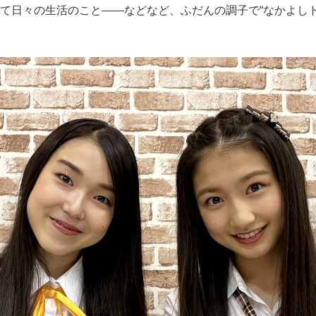
て日々の生活のこと――などなど、ふだんの調子で“なかよしト