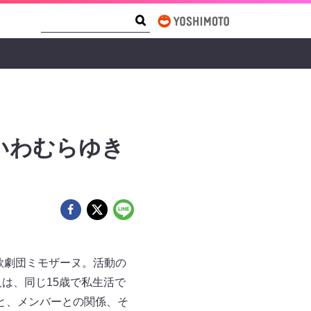
Search Form
Search
ヌいわむらゆき
歌劇団ミモザーヌ。活動の
人は、同じ15歳で私生活で
と、メンバーとの関係、そ