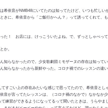
希依音がNMB48にいてたのは知ってたけど、いつも忙しい
ときに、希依音から「ご飯行かへん？」って誘ってくれて、も
った！ お店には、けっこういたよね。で、ずっとしゃべって
とか。
ん知らなかったので。少女歌劇団ミモザーヌの存在は知ってい
ん知らなかったから新鮮やった。コロナ禍でのレッスンの違い
んてすごい上の存在みたいな感じで思ってたので、希依音とし
依音が言ってたレッスンは、（コロナ禍のなかで）なかなか少
まって練習ができるようになってるって聞いたときは、うらやま
、まだまだペーペーやから」って言うてたけど、調べたらちゃ