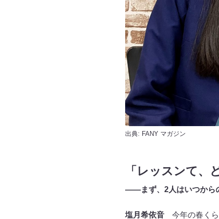
出典:
FANY マガジン
「レッスンて、
——まず、2人はいつから
塩月希依音
今年の春くら