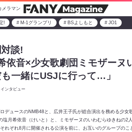
カメラマン
定!
# M-1グランプリ
# BSよしもと
# JO1
対談!
塩月希依音×少女歌劇団ミモザー
も一緒にUSJに行って…」
インタビュー
ロデュースのNMB48と、広井王子氏が総合演出を務める少女
8 の塩月希依音（けいと）と、ミモザーヌのいわむらゆきねの2
それぞれ8月に開催される公演を前に、お互いのグループのこ