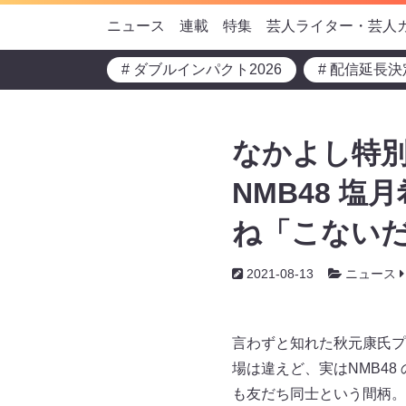
ニュース
連載
特集
芸人ライター・芸人
# ダブルインパクト2026
# 配信延長決
なかよし特別
NMB48 
ね「こないだ
2021-08-13
ニュース
言わずと知れた秋元康氏プ
場は違えど、実はNMB4
も友だち同士という間柄。