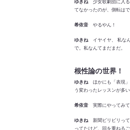
ゆきね
少女歌劇団に入る
てなかったのが、側転はで
希依音
やるやん！
ゆきね
イヤイヤ、 私なん
で。私なんてまだまだ。
根性論の世界！
ゆきね
ほかにも「表現」
う変わったレッスンが多い
希依音
実際にやってみて
ゆきね
新聞ビリビリって、
ってたけど、回を重ねるご