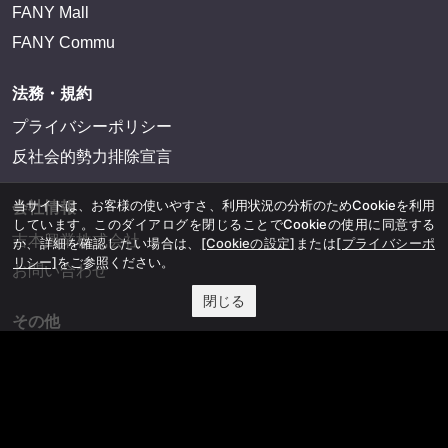
FANY Mall
FANY Commu
法務・規約
プライバシーポリシー
反社会的勢力排除宣言
当サイトは、お客様の使いやすさ、利用状況の分析のためCookieを利用
会社情報
しています。このダイアログを閉じることでCookieの使用に同意する
吉本興業株式会社
か、詳細を確認したい場合は、
[Cookieの設定]
または
[プライバシーポ
リシー]
をご参照ください。
お問い合わせ
閉じる
その他
よしもとニュースセンターアーカイブ
©YOSHIMOTO KOGYO, All Rights Reserved.