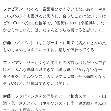
ファビアン
わかる。言葉選びがえぐいよな。あと、やさ
しいズのタイも書けると思うし、会ったことはないですけ
どYouTubeで知った後輩で、9番街レトロ（京極風斗、な
かむら☆しゅん）は、たぶんどっちも書けると思います。
伊藤
シンプルに（ゆにばーす・）川瀬（名人）さんの文
もめちゃめちゃ面白いっすね。怒りが伝わってくる。
ファビアン
せっかくなんで同期の名前も出したいんです
けど、みんな体育会系すぎて、誰も思い浮かばないなー。
ダイタク、ネルソンズ、カゲヤマ……書いたら面白くなり
そうやけど、想像はできない（笑）。
伊藤
ファビアンさんの同期だと、（相席スタート・）山
添（寛）さんとか、（ネルソンズ・）岸（健之助）さんの
エッセイも面白そうです。