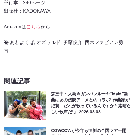
単行本：240ページ
出版社：KADOKAWA
Amazonは
こちら
から。
あわよくば
,
オズワルド
,
伊藤俊介
,
西木ファビアン勇
貫
関連記事
森三中・大島＆ガンバレルーヤ“MyM”新
曲はあの伝説アニメとのコラボ! 作曲家が
絶賛「だれが歌っているんですか? 素晴ら
しい歌声だ!」
2026.08.08
COWCOWが今年も恒例の全国ツアー開