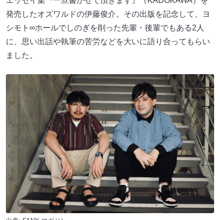
エッセイ集『一旦書かせて頂きます』（KADOKAWA）を
発売したオズワルドの伊藤俊介。その出版を記念して、ヨ
シモト∞ホールでしのぎを削った先輩・後輩でもある2人
に、思い出話や執筆の苦労などを大いに語り合ってもらい
ました。