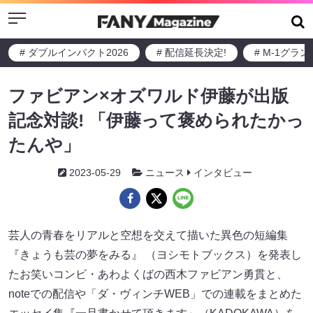
Menu
# ダブルインパクト2026
# 配信延長決定!
# M-1グラ
ファビアン×オズワルド伊藤が出版
記念対談! 「伊藤って褒められたかっ
たんや」
2023-05-29
ニュース
インタビュー
芸人の青春をリアルと空想を交えて描いた異色の短編集
『きょうも芸の夢をみる』 （ヨシモトブックス）を発表し
たお笑いコンビ・あわよくばの西木ファビアン勇貫と、
noteでの配信や「ダ・ヴィンチWEB」​​での連載をまとめた