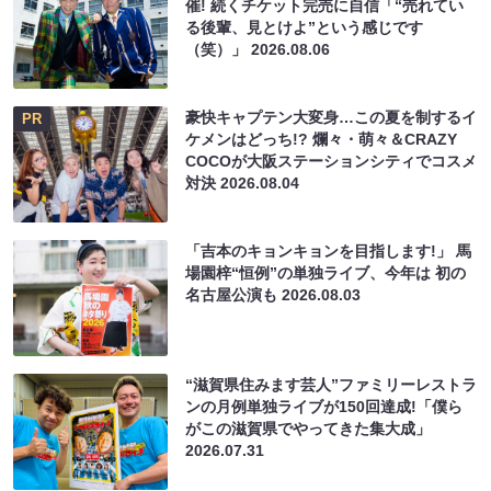
催! 続くチケット完売に自信「“売れてい
る後輩、見とけよ”という感じです
（笑）」
2026.08.06
豪快キャプテン大変身…この夏を制するイ
PR
ケメンはどっち!? 爛々・萌々＆CRAZY
COCOが大阪ステーションシティでコスメ
対決
2026.08.04
「吉本のキョンキョンを目指します!」 馬
場園梓“恒例”の単独ライブ、今年は 初の
名古屋公演も
2026.08.03
“滋賀県住みます芸人”ファミリーレストラ
ンの月例単独ライブが150回達成!「僕ら
がこの滋賀県でやってきた集大成」
2026.07.31