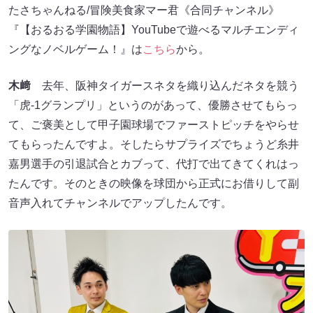
たさちゃんねる/冒険美食家マー君《合同チャンネル》
『【おるおる学園物語】YouTubeで遊べるマルチエンディ
ングなノベルゲーム！』は
こちら
から。
木﨑
去年、阪神タイガースネタを織り込んだネタを競う
「虎-1グランプリ」というのがあって、優勝させてもらっ
て、ご褒美として甲子園球場でファーストピッチをやらせ
てもらったんですよ。そしたらサプライズでちょうど糸井
嘉男選手の引退試合とカブって、代打で出てきてくれはっ
たんです。そのときの映像を球団から正式にお借りして副
音声入れてチャンネルでアップしたんです。