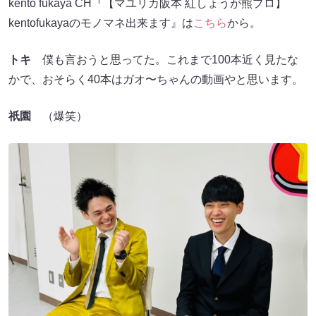
kento fukaya CH『【マユリカ阪本 紅しょうが熊プロ】
kentofukayaのモノマネ出来ます』は
こちら
から。
トキ
僕も言おうと思ってた。これまで100本近く見たな
かで、おそらく40本はガオ〜ちゃんの動画やと思います。
祇園
（爆笑）