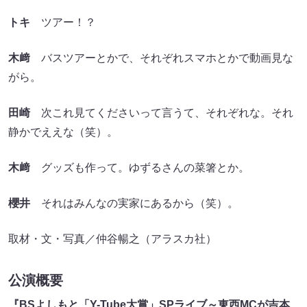
トキ
ツアー！？
木﨑
バスツアーとかで、それぞれスマホとかで動画見な
がら。
田崎
次これ見てくださいって言うて、それぞれな。それ
静かでええな（笑）。
木﨑
グッズも作って。ゆずるさんの菜箸とか。
櫻井
それはみんなの実家にあるから（笑）。
取材・文・写真／仲谷暢之（アラスカ社）
公演概要
『BSよしもと「Y-Tube大賞」SPライブ～東西MCが吉本