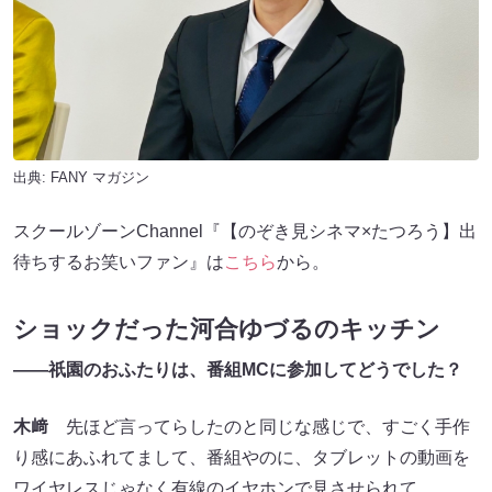
出典:
FANY マガジン
スクールゾーンChannel『【のぞき見シネマ×たつろう】出
待ちするお笑いファン』は
こちら
から。
ショックだった河合ゆづるのキッチン
——
祇園のおふたりは、番組
MC
に参加してどうでした？
木﨑
先ほど言ってらしたのと同じな感じで、すごく手作
り感にあふれてまして、番組やのに、タブレットの動画を
ワイヤレスじゃなく有線のイヤホンで見させられて