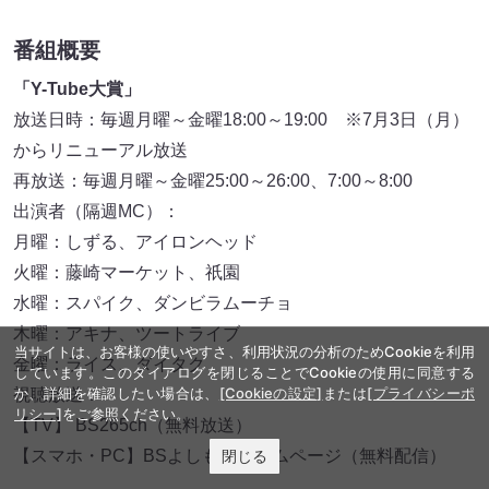
番組概要
「Y-Tube大賞」
放送日時：毎週月曜～金曜18:00～19:00 ※7月3日（月）
からリニューアル放送
再放送：毎週月曜～金曜25:00～26:00、7:00～8:00
出演者（隔週MC）：
月曜：しずる、アイロンヘッド
火曜：藤崎マーケット、祇園
水曜：スパイク、ダンビラムーチョ
木曜：アキナ、ツートライブ
当サイトは、お客様の使いやすさ、利用状況の分析のためCookieを利用
金曜：ライス、ダイタク
しています。このダイアログを閉じることでCookieの使用に同意する
か、詳細を確認したい場合は、
[Cookieの設定]
または
[プライバシーポ
視聴放送：
リシー]
をご参照ください。
【TV】 BS265ch（無料放送）
閉じる
【スマホ・PC】BSよしもとホームページ（無料配信）