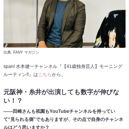
出典:
FANY マガジン
span! 水本健一チャンネル『【41歳独身芸人】モーニング
ルーティン‼️』は
こちら
から。
元阪神・糸井が出演しても数字が伸びな
い！？
——
田崎さんも祇園もYouTubeチャンネルを持ってい
て“見られる側”でもありますが、その点で自身のチャンネ
ルはどう思いますか？