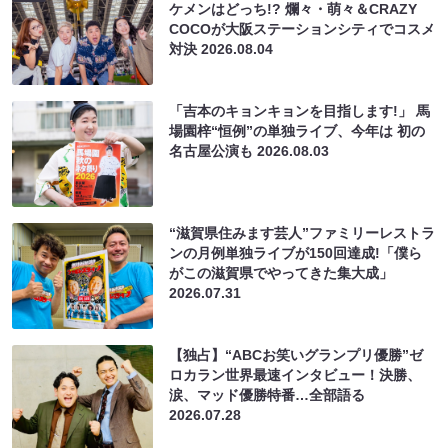
ケメンはどっち!? 爛々・萌々＆CRAZY
COCOが大阪ステーションシティでコスメ
対決
2026.08.04
「吉本のキョンキョンを目指します!」 馬
場園梓“恒例”の単独ライブ、今年は 初の
名古屋公演も
2026.08.03
“滋賀県住みます芸人”ファミリーレストラ
ンの月例単独ライブが150回達成!「僕ら
がこの滋賀県でやってきた集大成」
2026.07.31
【独占】“ABCお笑いグランプリ優勝”ゼ
ロカラン世界最速インタビュー！決勝、
涙、マッド優勝特番…全部語る
2026.07.28