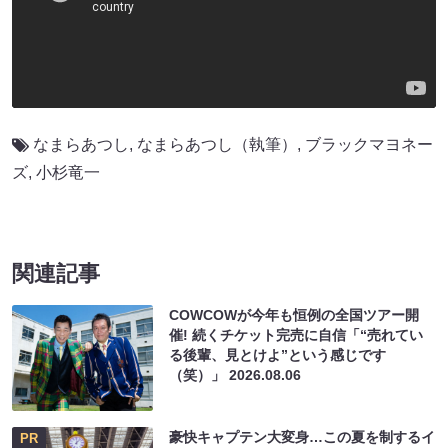
なまらあつし
,
なまらあつし（執筆）
,
ブラックマヨネー
ズ
,
小杉竜一
関連記事
COWCOWが今年も恒例の全国ツアー開
催! 続くチケット完売に自信「“売れてい
る後輩、見とけよ”という感じです
（笑）」
2026.08.06
豪快キャプテン大変身…この夏を制するイ
PR