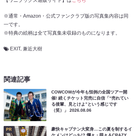
【ワニブックス通販サイト】は
こちら
※通常・Amazon・公式ファンクラブ版の写真集内容は同
⼀です。
※特典の絵柄は全て写真集未収録のものになります。
EXIT
,
兼近大樹
関連記事
COWCOWが今年も恒例の全国ツアー開
催! 続くチケット完売に自信「“売れてい
る後輩、見とけよ”という感じです
（笑）」
2026.08.06
豪快キャプテン大変身…この夏を制するイ
PR
ケメンはどっち!? 爛々・萌々＆CRAZY