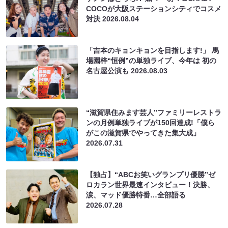
COCOが大阪ステーションシティでコスメ
対決
2026.08.04
「吉本のキョンキョンを目指します!」 馬
場園梓“恒例”の単独ライブ、今年は 初の
名古屋公演も
2026.08.03
“滋賀県住みます芸人”ファミリーレストラ
ンの月例単独ライブが150回達成!「僕ら
がこの滋賀県でやってきた集大成」
2026.07.31
【独占】“ABCお笑いグランプリ優勝”ゼ
ロカラン世界最速インタビュー！決勝、
涙、マッド優勝特番…全部語る
2026.07.28