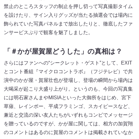
禁止のところスタッフの制止を押し切って写真撮影タイム
を設けたり、サイン入りグッズが当たる抽選会では場内に
飾られていた写真パネルまで放出したりと、徹底したファ
ンサービスぶりで観客を魅了しました。
「＃かが屋賀屋どうした」の真相は？
さらにはファンへの“シークレット・ゲスト”として、EXIT
とコント番組『マイクロコントラボ』（フジテレビ）で共
演中のかが屋・賀屋壮也が登場し、登場の瞬間から場内は
大喝采が起こり大盛り上がり。というのも、今回の写真集
には明石家さんまやMISIAといった大御所をはじめ、宮下
草薙、レインボー、平成フラミンゴ、スカイピースなど、
兼近と交流の深い友人たちがいずれもコンビでメッセージ
を贈っているのですが、かが屋に関しては、相方の加賀翔
のコメントはあるのに賀屋のコメントは掲載されていなか