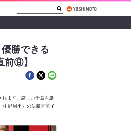
Search Form
Search
「優勝できる
直前⑨】
送されます。厳しい予選を勝
中野周平）​​の決勝直前イ