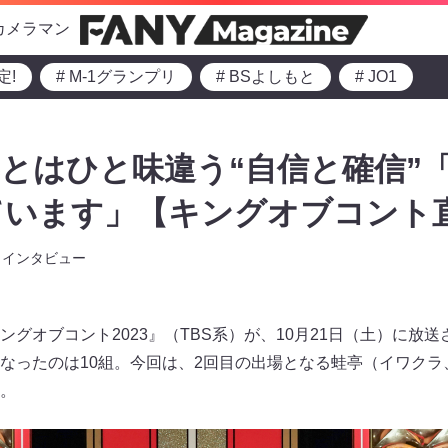
カメラマン
定!
# M-1グランプリ
# BSよしもと
# JO1
とはひと味違う“自信と確信”
ています」【キングオブコント
インタビュー
グオブコント2023』（TBS系）が、10月21日（土）に放
なったのは10組。今回は、2回目の出場となる蛙亭（イワクラ、
​​