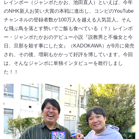
レインボー（ジャンボたかお、池田直人）といえば、今年
のNHK新人お笑い大賞の本戦に進出し、コンビのYouTube
チャンネルの登録者数が100万人を越える人気芸人。そん
な飛ぶ鳥を落とす勢いでご飯も食べている（？）レインボ
ー・ジャンボたかおのデビュー小説『説教男と不倫女と今
日、旦那を殺す事にした女』（KADOKAWA）が9月に発売
され、その後、増刷もかかって好評を博しています。今回
は、そんなジャンボに単独インタビューを敢行しまし
た！！