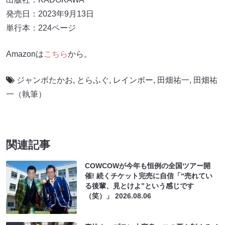
発売日：2023年9月13日
単行本：224ページ
Amazonは
こちら
から。
ジャンボたかお
,
とらふぐ
,
レインボー
,
田畑祐一
,
田畑祐
一（執筆）
関連記事
COWCOWが今年も恒例の全国ツアー開
催! 続くチケット完売に自信「“売れてい
る後輩、見とけよ”という感じです
（笑）」
2026.08.06