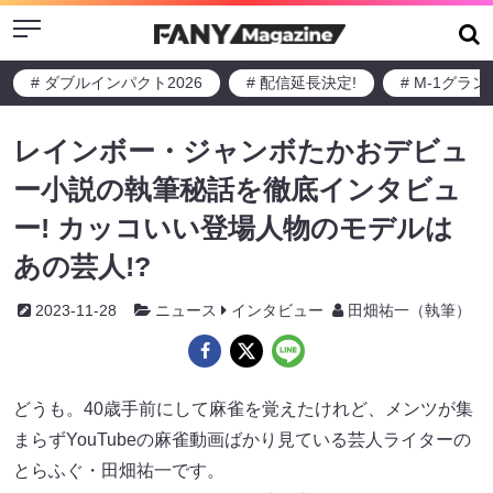
Menu
# ダブルインパクト2026
# 配信延長決定!
# M-1グラ
レインボー・ジャンボたかおデビュ
ー小説の執筆秘話を徹底インタビュ
ー! カッコいい登場人物のモデルは
あの芸人!?
2023-11-28
ニュース
インタビュー
田畑祐一（執筆）
どうも。40歳手前にして麻雀を覚えたけれど、メンツが集
まらずYouTubeの麻雀動画ばかり見ている芸人ライターの
とらふぐ・田畑祐一です。