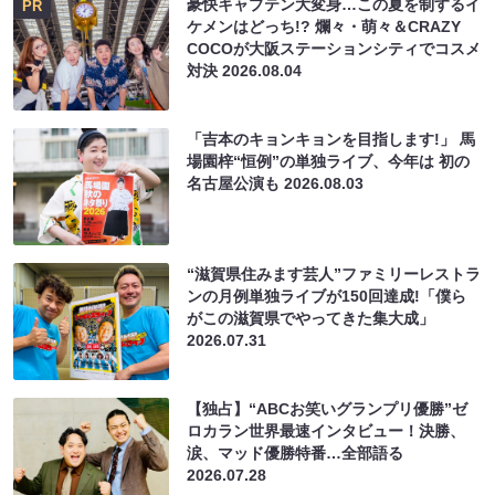
豪快キャプテン大変身…この夏を制するイ
PR
ケメンはどっち!? 爛々・萌々＆CRAZY
COCOが大阪ステーションシティでコスメ
対決
2026.08.04
「吉本のキョンキョンを目指します!」 馬
場園梓“恒例”の単独ライブ、今年は 初の
名古屋公演も
2026.08.03
“滋賀県住みます芸人”ファミリーレストラ
ンの月例単独ライブが150回達成!「僕ら
がこの滋賀県でやってきた集大成」
2026.07.31
【独占】“ABCお笑いグランプリ優勝”ゼ
ロカラン世界最速インタビュー！決勝、
涙、マッド優勝特番…全部語る
2026.07.28