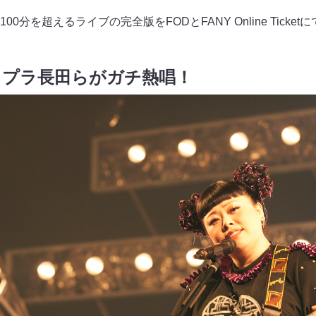
0分を超えるライブの完全版をFODとFANY Online Ticke
コプラ長田らがガチ熱唱！