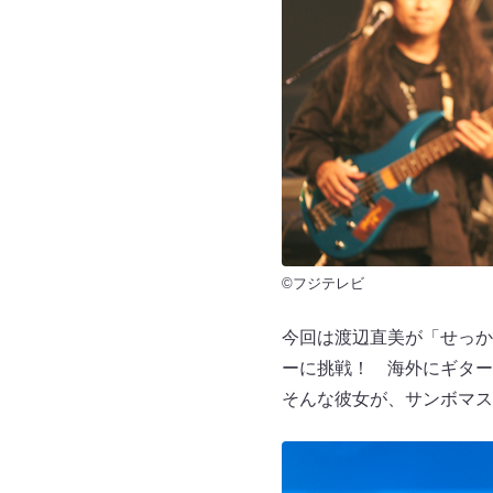
©フジテレビ
今回は渡辺直美が「せっか
ーに挑戦！ 海外にギタ
そんな彼女が、サンボマス