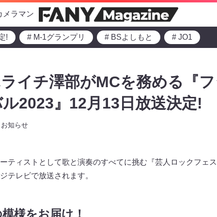
カメラマン
定!
# M-1グランプリ
# BSよしもと
# JO1
ライチ澤部がMCを務める『フ
2023』12月13日放送決定!
お知らせ
ーティストとして歌と演奏のすべてに挑む『芸人ロックフェス』
5、フジテレビで放送されます。
の模様をお届け！