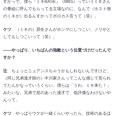
すかって。僕ら『ミキBASE』（MBS）っていうミキさん
の番組に呼んでもらってる立場なのに、なんで（ホスト側
のミキが）出るんすかってボロカス言うて（笑）。
ケツ
（ミキの）昴生さんがホンマにしつこい、ノリやと
してもしつこいって（笑）。
――やっぱり、いちばんの強敵という位置づけだったんで
すか？
辻
ちょっとニュアンスちゃうかもしれないんですけど、
（同じ兄弟漫才師の）中川家さんってこんな感じで見られ
てたんかなっていうくらい、僕らは「うわ、ミキ来た！」
みたいな。兄弟で息のあった漫才で、低評価なわけないや
んって。
ケツ
やっぱりウケが一緒くらいやったら、技術のあるほ