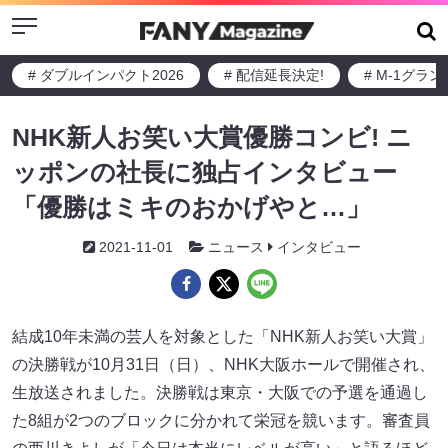
Menu
# ダブルインパクト2026
# 配信延長決定!
# M-1グラ
NHK新人お笑い大賞優勝コンビ! ニ
ッポンの社長に独占インタビュー
「優勝はミキのおかげやと…」
2021-11-01
ニュース
インタビュー
結成10年未満の芸人を対象とした「NHK新人お笑い大賞」
の決勝戦が10月31日（日）、NHK大阪ホールで開催され、
生放送されました。決勝戦は東京・大阪での予選を通過し
た8組が2つのブロックに分かれて栄冠を競います。審査員