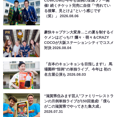
COWCOWが今年も恒例の全国ツアー開
催! 続くチケット完売に自信「“売れてい
る後輩、見とけよ”という感じです
（笑）」
2026.08.06
豪快キャプテン大変身…この夏を制するイ
PR
ケメンはどっち!? 爛々・萌々＆CRAZY
COCOが大阪ステーションシティでコスメ
対決
2026.08.04
「吉本のキョンキョンを目指します!」 馬
場園梓“恒例”の単独ライブ、今年は 初の
名古屋公演も
2026.08.03
“滋賀県住みます芸人”ファミリーレストラ
ンの月例単独ライブが150回達成!「僕ら
がこの滋賀県でやってきた集大成」
2026.07.31