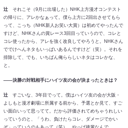
辻
それこそ（9月に出場した）NHK上方漫才コンテスト
の帰りに、アレかなぁって。僕ら上方に2回出させてもら
って、こっち（NHK新人お笑い大賞）は初めてやったんで
すけど、NHKさんの賞レース3回目っていうので、コレと
コレ使ったから、アレを強く改良してやろうと。NHKさん
ででけへんネタもいっぱいあるんですけど（笑）。それを
排除して、でも、いちばん俺ららしいネタはコレかな、
と。
――決勝の対戦相手にハイツ友の会が決まったときは？
辻
すごいな、3年目でって。僕はハイツ友の会が大阪・
よしもと漫才劇場に所属する前から、予選とか見て、すご
い面白いって思ってて。だから評価されてめちゃうれしい
っていうのと、「うわ、負けたらコレ、ダメージでかい
ぞ」っていうのもあって（笑）。やっぱ後輩なんで。