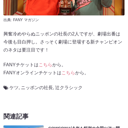
出典:
FANY マガジン
興奮冷めやらぬニッポンの社長の2人ですが、劇場出番は
今後も目白押し。さっそく劇場に登場する新チャンピオン
のネタは要注目です！
FANYチケットは
こちら
から。
FANYオンラインチケットは
こちら
から。
ケツ
,
ニッポンの社長
,
辻クラシック
関連記事