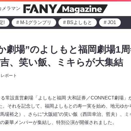
カメラマン
定!
# M-1グランプリ
# BSよしもと
# JO1
か劇場”のよしもと福岡劇場1周
大吉、笑い飯、ミキらが大集結
レポート
る常設直営劇場「よしもと福岡 大和証券／CONNECT劇場」
た。それを記念して、福岡よしもとの寿一実を始め、地元ゆか
馬場裕之）、さらに“大阪組”の笑い飯（西田幸治、哲夫）、ミ
の豪華メンバーが集結し、特別公演が開催されました。