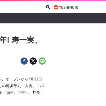
Search Form
Search
年! 寿一実、
が、オープンから7月31日
りの博多華丸・大吉、ロバ
キ（昴生、亜生）、蛙亭