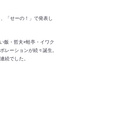
を、「せーの！」で発表し
い飯・哲夫×蛙亭・イワク
ボレーションが続々誕生。
連続でした。