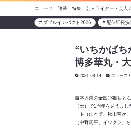
ニュース
連載
特集
芸人ライター・芸人
# ダブルインパクト2026
# 配信延長決
“いちかばち
博多華丸・
2021-08-14
ニュース
吉本興業の全国13館目とな
（土）で1周年を迎えまし
ート（山本博、秋山竜次、
（中野周平、イワクラ）ら