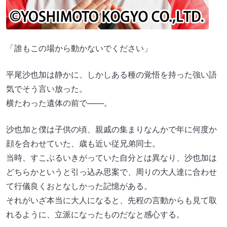
「誰もこの場から動かないでください」
平尾沙也加は静かに、しかしある種の覚悟を持った強い語
気でそう言い放った。
横たわった遺体の前で───。
沙也加と僕は子供の頃、親戚の集まりなんかで年に何度か
顔を合わせていた、歳も近い従兄弟同士。
当時、すこぶるいきがっていた自分とは異なり、沙也加は
どちらかというと引っ込み思案で、周りの大人達に合わせ
て行儀良くおとなしかった記憶がある。
それがいざ本当に大人になると、先程の言動からも見て取
れるように、立派になったものだなと感心する。