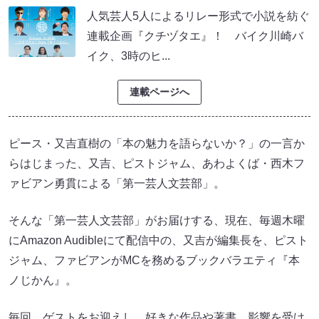
人気芸人5人によるリレー形式で小説を紡ぐ
連載企画『クチヅタエ』！ バイク川崎バ
イク、3時のヒ...
連載ページへ
ピース・又吉直樹の「本の魅力を語らないか？」の一言か
らはじまった、又吉、ピストジャム、あわよくば・西木フ
ァビアン勇貫による「第一芸人文芸部」。
そんな「第一芸人文芸部」がお届けする、現在、毎週木曜
にAmazon Audibleにて配信中の、又吉が編集長を、ピスト
ジャム、ファビアンがMCを務めるブックバラエティ『本
ノじかん』。
毎回、ゲストをお迎えし、好きな作品や著書、影響を受け