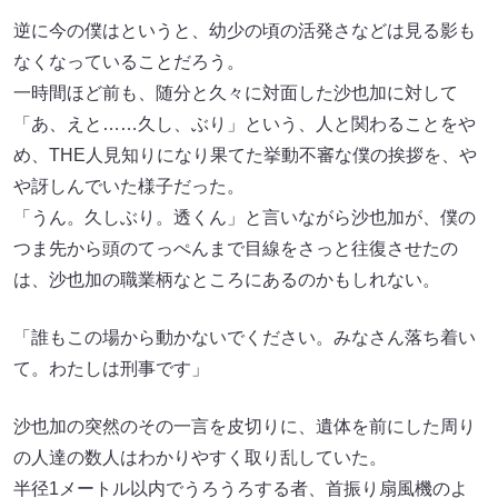
逆に今の僕はというと、幼少の頃の活発さなどは見る影も
なくなっていることだろう。
一時間ほど前も、随分と久々に対面した沙也加に対して
「あ、えと……久し、ぶり」という、人と関わることをや
め、THE人見知りになり果てた挙動不審な僕の挨拶を、や
や訝しんでいた様子だった。
「うん。久しぶり。透くん」と言いながら沙也加が、僕の
つま先から頭のてっぺんまで目線をさっと往復させたの
は、沙也加の職業柄なところにあるのかもしれない。
「誰もこの場から動かないでください。みなさん落ち着い
て。わたしは刑事です」
沙也加の突然のその一言を皮切りに、遺体を前にした周り
の人達の数人はわかりやすく取り乱していた。
半径1メートル以内でうろうろする者、首振り扇風機のよ