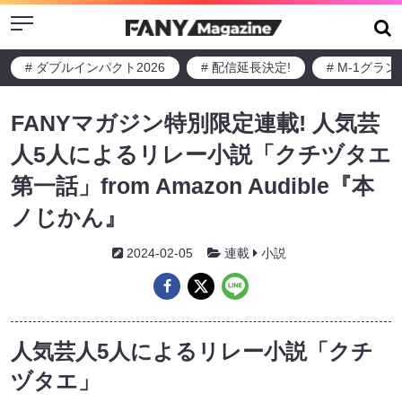
Menu
# ダブルインパクト2026
# 配信延長決定!
# M-1グラ
FANYマガジン特別限定連載! 人気芸
人5人によるリレー小説「クチヅタエ
第一話」from Amazon Audible『本
ノじかん』
2024-02-05
連載
小説
人気芸人5人によるリレー小説「クチ
ヅタエ」