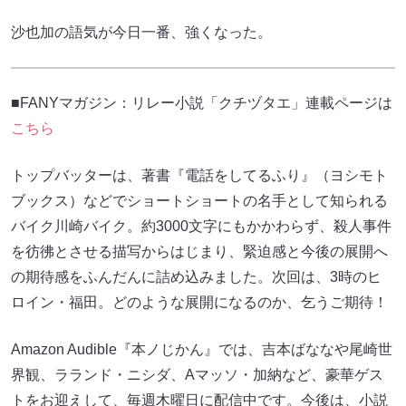
沙也加の語気が今日一番、強くなった。
■FANYマガジン：リレー小説「クチヅタエ」連載ページは
こちら
トップバッターは、著書『電話をしてるふり』（ヨシモト
ブックス）などでショートショートの名手として知られる
バイク川崎バイク。約3000文字にもかかわらず、殺人事件
を彷彿とさせる描写からはじまり、緊迫感と今後の展開へ
の期待感をふんだんに詰め込みました。次回は、3時のヒ
ロイン・福田。どのような展開になるのか、乞うご期待！
Amazon Audible『本ノじかん』では、吉本ばななや尾崎世
界観、ラランド・ニシダ、Aマッソ・加納など、豪華ゲス
トをお迎えして、毎週木曜日に配信中です。今後は、小説