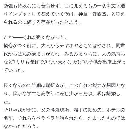
勉強も特段なにも苦労せず、目に見えるもの一切を文字通
りインプットして答えていく僕は、神童・赤霧透、と称え
られるのに値する存在だったと思う。
ただ───それが良くなかった。
物心がつく前に、大人からチヤホヤともてはやされ、同世
代からは妬み羨ましがられ、みるみるうちに、人の気持ち
など1ミリも理解できない天才な“だけ”の子供が出来上がっ
ていった。
長くなるので詳細は端折るが、この自分の能力が原因とな
り、僕が小学生も高学年に差し掛かった頃、親は離婚し
た。
そりゃ我が子に、父の浮気現場、相手の勤め先、ホテルの
名前、それらをペラペラと話されたら、たまったものでは
なかっただろう。