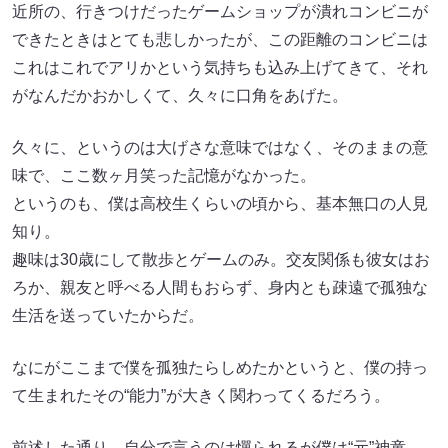
近所の、行きつけだったゲームショップが潰れコンビニが
できたときはとても悲しかったが、この距離のコンビニは
これはこれでアリかという気持ちも込み上げてきて、それ
がなんだかおかしくて、久々に口角をあげた。
久々に、というのは大げさな意味ではなく、そのままの意
味で、ここ数ヶ月笑った記憶がなかった。
というのも、僕は高校生くらいの頃から、基本無口の人見
知り。
趣味は30歳にして散歩とゲームのみ。交友関係も彼女はお
ろか、親友と呼べる人間もおらず、身内とも疎遠で孤独な
生活を送っていたからだ。
なにがここまで僕を孤独たらしめたかというと、僕の持っ
て生まれたその“能力”が大きく関わってくるだろう。
前述した通り、自分で言うのは憚られるが僕は“元”神童