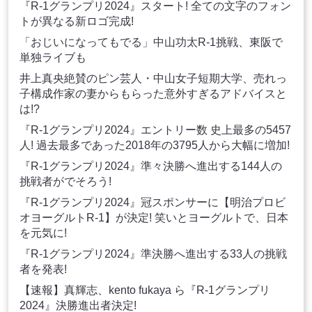
『R-1グランプリ2024』スタート! 全ての文字のフォン
トが異なる新ロゴ完成!
「おじいになってもでる」中山功太R-1挑戦、東阪で
単独ライブも
井上真央絶賛のピン芸人・中山女子短期大学、売れっ
子構成作家の妻からもらった意外すぎるアドバイスと
は!?
『R-1グランプリ2024』エントリー数 史上最多の5457
人! 過去最多であった2018年の3795人から大幅に増加!
『R-1グランプリ2024』準々決勝へ進出する144人の
挑戦者がでそろう!
『R-1グランプリ2024』冠スポンサーに【明治プロビ
オヨーグルトR-1】が決定! 笑いとヨーグルトで、日本
を元気に!
『R-1グランプリ2024』準決勝へ進出する33人の挑戦
者を発表!
【速報】真輝志、kento fukaya ら『R-1グランプリ
2024』決勝進出者決定!