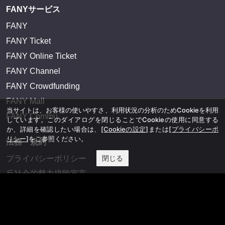
FANY IDとは
FANY IDに登録・ログインする
FANYサービス
FANY
FANY Ticket
当サイトは、お客様の使いやすさ、利用状況の分析のためCookieを利用
FANY Online Ticket
しています。このダイアログを閉じることでCookieの使用に同意する
FANY Channel
か、詳細を確認したい場合は、
[Cookieの設定]
または
[プライバシーポ
リシー]
をご参照ください。
FANY Crowdfunding
FANY Mall
閉じる
FANY Commu
法務・規約
プライバシーポリシー