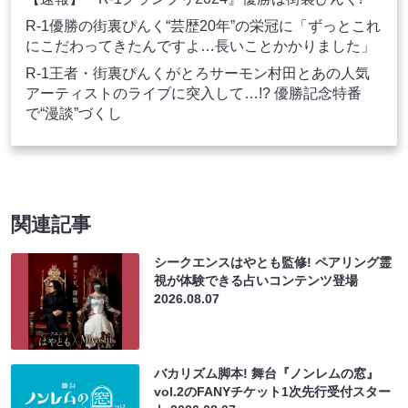
R-1優勝の街裏ぴんく“芸歴20年”の栄冠に「ずっとこれ
にこだわってきたんですよ…長いことかかりました」
R-1王者・街裏ぴんくがとろサーモン村田とあの人気
アーティストのライブに突入して…!? 優勝記念特番
で“漫談”づくし
関連記事
シークエンスはやとも監修! ペアリング霊
視が体験できる占いコンテンツ登場
2026.08.07
バカリズム脚本! 舞台『ノンレムの窓』
vol.2のFANYチケット1次先行受付スター