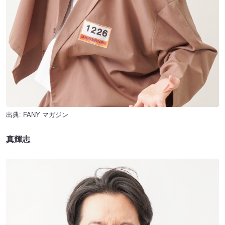
出典:
FANY マガジン
真輝志