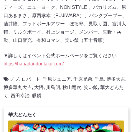
ディーズ、ニューヨーク、NON STYLE 、バカリズム、原
口あきまさ、原西孝幸（FUJIWARA）、パンクブーブー、
藤井隆、フットボールアワー、ぼる塾、見取り図、宮川大
輔、ミルクボーイ、村上ショージ、メンバー、矢野・兵
動、山口智充、令和ロマン、笑い飯（五十音順）
▼詳しくはイベント公式ホームページをご覧ください
https://hanadai-dontaku.com/
ノブ
,
ロバート
,
千原ジュニア
,
千原兄弟
,
千鳥
,
博多大吉
,
博多華丸大吉
,
大悟
,
川島明
,
秋山竜次
,
笑い飯
,
華大どんた
く
,
西田幸治
,
麒麟
華大どんたく