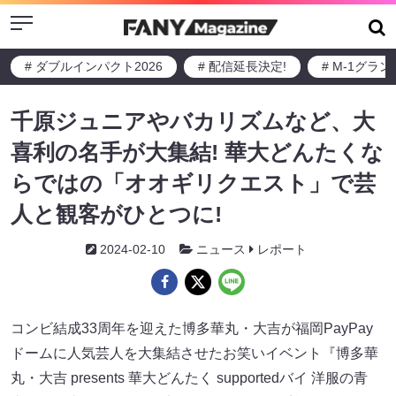
Menu
# ダブルインパクト2026
# 配信延長決定!
# M-1グラ
千原ジュニアやバカリズムなど、大
喜利の名手が大集結! 華大どんたくな
らではの「オオギリクエスト」で芸
人と観客がひとつに!
2024-02-10
ニュース
レポート
コンビ結成33周年を迎えた博多華丸・大吉が福岡PayPay
ドームに人気芸人を大集結させたお笑いイベント『博多華
丸・大吉 presents 華大どんたく supportedバイ 洋服の青