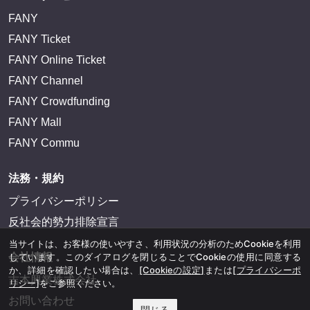
FANY
FANY Ticket
FANY Online Ticket
FANY Channel
FANY Crowdfunding
FANY Mall
FANY Commu
法務・規約
プライバシーポリシー
反社会的勢力排除宣言
当サイトは、お客様の使いやすさ、利用状況の分析のためCookieを利用
しています。このダイアログを閉じることでCookieの使用に同意する
会社情報
か、詳細を確認したい場合は、
[Cookieの設定]
または
[プライバシーポ
吉本興業株式会社
リシー]
をご参照ください。
お問い合わせ
閉じる