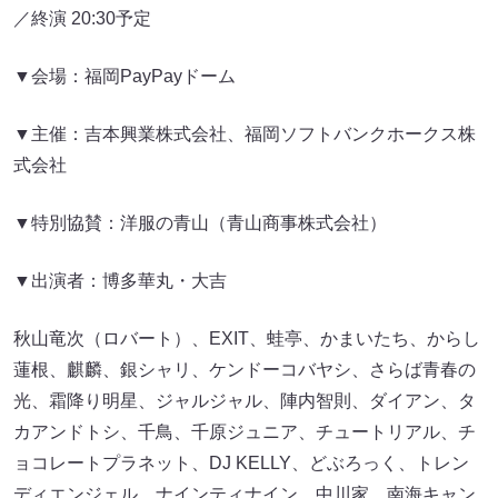
／終演 20:30予定
▼会場：福岡PayPayドーム
▼主催：吉本興業株式会社、福岡ソフトバンクホークス株
式会社
▼特別協賛：洋服の青山（青山商事株式会社）
▼出演者：博多華丸・大吉
秋山竜次（ロバート）、EXIT、蛙亭、かまいたち、からし
蓮根、麒麟、銀シャリ、ケンドーコバヤシ、さらば青春の
光、霜降り明星、ジャルジャル、陣内智則、ダイアン、タ
カアンドトシ、千鳥、千原ジュニア、チュートリアル、チ
ョコレートプラネット、DJ KELLY、どぶろっく、トレン
ディエンジェル、ナインティナイン、中川家、南海キャン