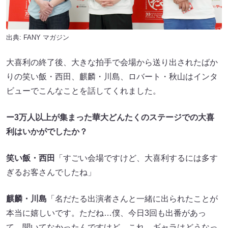
出典:
FANY マガジン
大喜利の終了後、大きな拍手で会場から送り出されたばか
りの笑い飯・西田、麒麟・川島、ロバート・秋山はインタ
ビューでこんなことを話してくれました。
ー3万人以上が集まった華大どんたくのステージでの大喜
利はいかがでしたか？
笑い飯・西田
「すごい会場ですけど、大喜利するには多す
ぎるお客さんでしたね」
麒麟・川島
「名だたる出演者さんと一緒に出られたことが
本当に嬉しいです。ただね…僕、今日3回も出番があっ
て、聞いてなかったんですけど、これ、ギャラはどうなっ