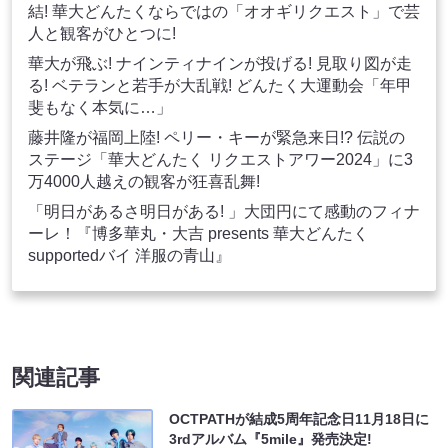
結! 華大どんたくならではの「オオギリクエスト」で芸
人と観客がひとつに!
華大が飛ぶ! ナインティナインが投げる! 見取り図が走
る! ベテランと若手が大乱戦! どんたく大運動会「年甲
斐もなく本気に…」
藤井隆が福岡上陸! ペリー・キーが緊急来日!? 伝説の
ステージ「華大どんたく リクエストアワー2024」に3
万4000人越えの観客が狂喜乱舞!
「明日があるさ明日がある! 」大団円にて感動のフィナ
ーレ！『博多華丸・大吉 presents 華大どんたく
supportedバイ 洋服の青山』
関連記事
OCTPATHが結成5周年記念日11月18日に
3rdアルバム『5mile』発売決定!