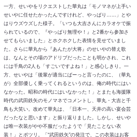
一方、せいやをリクエストした華丸は「モノマネが上手い
せいやに任せたかったんですけれど、やっぱり……」とや
はりウズウズした様子。「いつも大吉さんにカラオケで振
られているので、『やっぱり無理や！』と2番から参加さ
せてもらいました」とホクホクした表情を見せていまし
た。さらに華丸から『あんたが大将』のせいやの替え歌
は、なんとその場のアドリブだったことも明かされ、これ
には千鳥の2人も「すごいですよね！」と感心しきり。一
方、せいやは「後輩が適当にばーっと言ったのに、（華丸
が）全部優しく乗ってくれるというのは、俺の時代にはい
なかった。昭和の時代にはいなかった！」とまたも海援隊
時代の武田鉄矢のモノマネでコメントし、華丸・大吉と千
鳥も大笑い。改めて華丸は、「日本一、天井の高い宴会芸
だったなと思います」と振り返りました。しかし、せいや
は唯一衣装がやや不服だったようで「見たことない衣
装！」とポツリ。「“武田鉄矢”の発注で、この衣装はお客