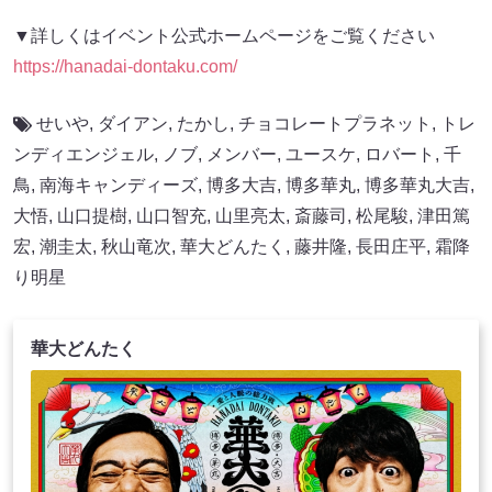
▼詳しくはイベント公式ホームページをご覧ください
https://hanadai-dontaku.com/
せいや
,
ダイアン
,
たかし
,
チョコレートプラネット
,
トレ
ンディエンジェル
,
ノブ
,
メンバー
,
ユースケ
,
ロバート
,
千
鳥
,
南海キャンディーズ
,
博多大吉
,
博多華丸
,
博多華丸大吉
,
大悟
,
山口提樹
,
山口智充
,
山里亮太
,
斎藤司
,
松尾駿
,
津田篤
宏
,
潮圭太
,
秋山竜次
,
華大どんたく
,
藤井隆
,
長田庄平
,
霜降
り明星
華大どんたく