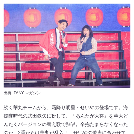
出典:
FANY マガジン
続く華丸チームから、霜降り明星・せいやの登場です。海
援隊時代の武田鉄矢に扮して、『あんたが大将』を華大ど
んたくバージョンの替え歌で熱唱。辛抱たまらなくなった
のか、2番からは華丸が乱入！ せいやの歌声に合わせて