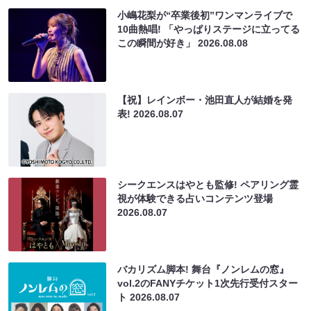
小嶋花梨が“卒業後初”ワンマンライブで
10曲熱唱! 「やっぱりステージに立ってる
この瞬間が好き」
2026.08.08
【祝】レインボー・池田直人が結婚を発
表!
2026.08.07
シークエンスはやとも監修! ペアリング霊
視が体験できる占いコンテンツ登場
2026.08.07
バカリズム脚本! 舞台『ノンレムの窓』
vol.2のFANYチケット1次先行受付スター
ト
2026.08.07