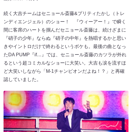
続く大吉チームはセニョール斎藤&プリティたかし（トレ
ンディエンジェル）のショー！ 『ウィーアー！』で瞬く
間に客席のハートを掴んだセニョール斎藤は、続けざまに
『硝子の少年』ならぬ『硝子の中年』を熱唱するかと思い
きやイントロだけで終わるというボケも。最後の曲となっ
たDA PUMP『if…』では、セニョール斎藤のカツラが外れ
るという超コミカルなショーに大笑い。大吉も涙を流すほ
ど大笑いしながら「M-1チャンピオンだよね！？」と再確
認していました。