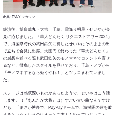
出典:
FANY マガジン
終演後、博多華丸・大吉、千鳥、霜降り明星・せいやが会
見に応じました。『華大どんたく リクエストアワー2024』
で、海援隊時代の武田鉄矢に扮したせいやはそのままの出
で立ちで会見に出席。大団円で終わった『華大どんたく』
の感想を述べる際も武田鉄矢のモノマネでコメントを寄せ
るなど、徹底したスタイルを見せており、千鳥・ノブから
「モノマネするなら短くやれ！」とツッコまれていまし
た。
ステージは感慨深いものがあったようで、せいやはこう話
します。（『あんたが大将』は）すごい古い曲なんですけ
ども、「まさか博多で、PayPayドームで、海援隊の歌を歌
えるというというのはきっとご本人もやっていないこと。