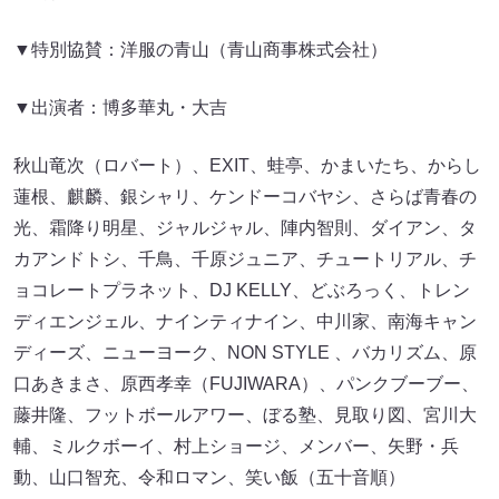
▼特別協賛：洋服の青山（青山商事株式会社）
▼出演者：博多華丸・大吉
秋山竜次（ロバート）、EXIT、蛙亭、かまいたち、からし
蓮根、麒麟、銀シャリ、ケンドーコバヤシ、さらば青春の
光、霜降り明星、ジャルジャル、陣内智則、ダイアン、タ
カアンドトシ、千鳥、千原ジュニア、チュートリアル、チ
ョコレートプラネット、DJ KELLY、どぶろっく、トレン
ディエンジェル、ナインティナイン、中川家、南海キャン
ディーズ、ニューヨーク、NON STYLE 、バカリズム、原
口あきまさ、原西孝幸（FUJIWARA）、パンクブーブー、
藤井隆、フットボールアワー、ぼる塾、見取り図、宮川大
輔、ミルクボーイ、村上ショージ、メンバー、矢野・兵
動、山口智充、令和ロマン、笑い飯（五十音順）