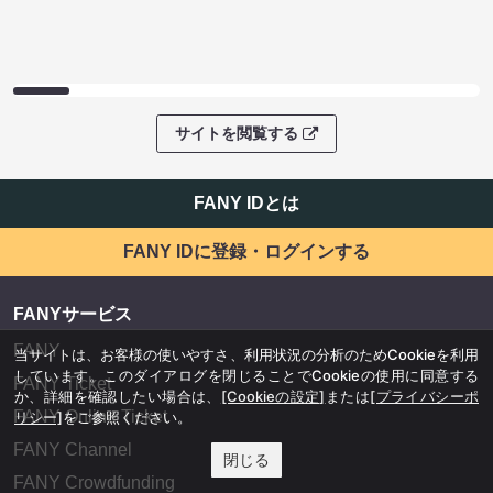
サイトを閲覧する
FANY IDとは
FANY IDに登録・ログインする
FANYサービス
FANY
当サイトは、お客様の使いやすさ、利用状況の分析のためCookieを利用
しています。このダイアログを閉じることでCookieの使用に同意する
FANY Ticket
か、詳細を確認したい場合は、
[Cookieの設定]
または
[プライバシーポ
FANY Online Ticket
リシー]
をご参照ください。
FANY Channel
閉じる
FANY Crowdfunding