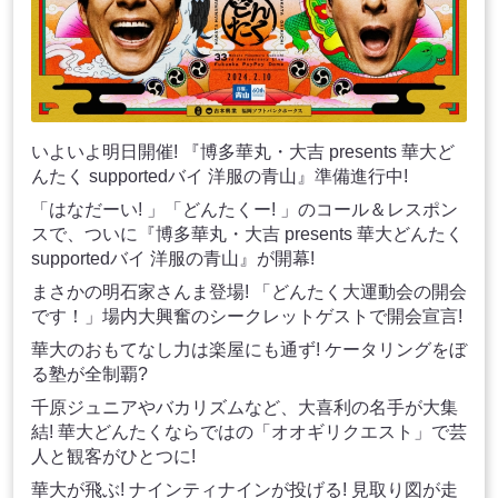
いよいよ明日開催! 『博多華丸・大吉 presents 華大ど
んたく supportedバイ 洋服の青山』準備進行中!
「はなだーい! 」「どんたくー! 」のコール＆レスポン
スで、ついに『博多華丸・大吉 presents 華大どんたく
supportedバイ 洋服の青山』が開幕!
まさかの明石家さんま登場! 「どんたく大運動会の開会
です！」場内大興奮のシークレットゲストで開会宣言!
華大のおもてなし力は楽屋にも通ず! ケータリングをぼ
る塾が全制覇?
千原ジュニアやバカリズムなど、大喜利の名手が大集
結! 華大どんたくならではの「オオギリクエスト」で芸
人と観客がひとつに!
華大が飛ぶ! ナインティナインが投げる! 見取り図が走