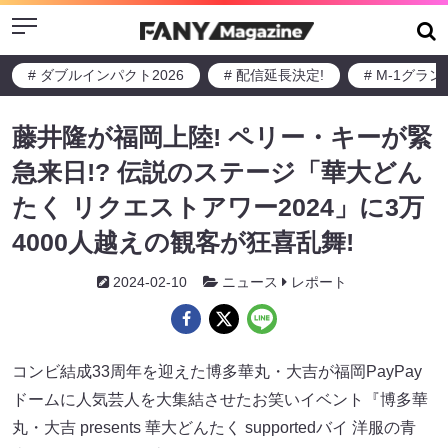
Menu
# ダブルインパクト2026
# 配信延長決定!
# M-1グラ
藤井隆が福岡上陸! ペリー・キーが緊
急来日!? 伝説のステージ「華大どん
たく リクエストアワー2024」に3万
4000人越えの観客が狂喜乱舞!
2024-02-10
ニュース
レポート
コンビ結成33周年を迎えた博多華丸・大吉が福岡PayPay
ドームに人気芸人を大集結させたお笑いイベント『博多華
丸・大吉 presents 華大どんたく supportedバイ 洋服の青