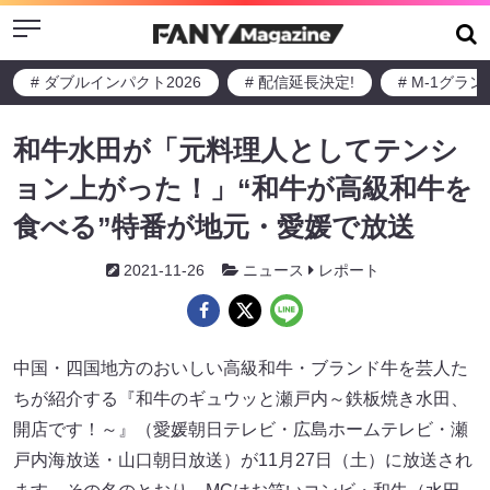
Menu
# ダブルインパクト2026
# 配信延長決定!
# M-1グラ
和牛水田が「元料理人としてテンシ
ョン上がった！」“和牛が高級和牛を
食べる”特番が地元・愛媛で放送
2021-11-26
ニュース
レポート
中国・四国地方のおいしい高級和牛・ブランド牛を芸人た
ちが紹介する『和牛のギュウッと瀬戸内～鉄板焼き水田、
開店です！～』（愛媛朝日テレビ・広島ホームテレビ・瀬
戸内海放送・山口朝日放送）が11月27日（土）に放送され