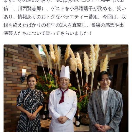
ます。その名のとおり、MCはお笑いコンビ・和牛（水田
信二、川西賢志郎）、ゲストを小島瑠璃子が務める、笑い
あり、情報ありのおトクなバラエティー番組。今回は、収
録を終えたばかりの和牛の2人を直撃し、番組の感想や出
演芸人たちについて語ってもらいました！