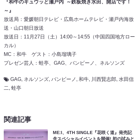
『和牛のギュウッと瀬戸内 ～鉄板焼き水田、開店です！
～』
放送局：愛媛朝日テレビ・広島ホームテレビ・瀬戸内海放
送・山口朝日放送
放送日：11月27日（土）14:00～14:55（中国四国地方ロー
カル）
MC：和牛 ゲスト：小島瑠璃子
プレゼン芸人：蛙亭、GAG、バンビーノ、ネルソンズ
GAG
,
ネルソンズ
,
バンビーノ
,
和牛
,
川西賢志郎
,
水田信
二
,
蛙亭
関連記事
ME:I、4TH SINGLE『花咲く道』発売記
念スペシャルイベントを開催! 初の試みと