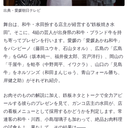
出典・愛媛朝日テレビ
舞台は、和牛・水田扮する店主が経営する“鉄板焼き水
田”。そこに、4組の芸人が出身県の和牛・ブランド牛を持
ち寄ってプレゼンを行います。愛媛の「愛媛あかね和牛」
をバンビーノ（藤田ユウキ、石山タオル）、広島の「広島
牛」をGAG（坂本純一、福井俊太郎、宮戸洋行）、岡山の
「千屋牛」を蛙亭（中野周平、イワクラ）、山口の「見島
牛」をネルソンズ（和田まんじゅう、青山フォール勝ち、
岸健之助）がそれぞれ紹介。
お肉そのものの解説に加え、鉄板ネタとトークで全力アピ
ールする彼らのプレゼンを見て、ガンコ店主の水田が、店
の看板メニューとして採用するかどうかを判定します。常
連客の和牛・川西、小島瑠璃子も加わって、絶品お肉料理
の試食も！ 果たして、その結果は――。