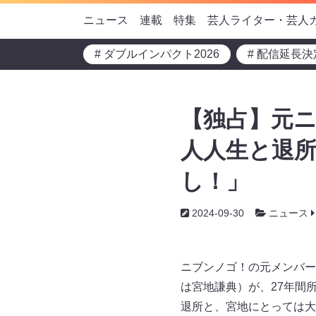
ニュース
連載
特集
芸人ライター・芸人
# ダブルインパクト2026
# 配信延長決
【独占】元
人人生と退所
し！」
2024-09-30
ニュース
ニブンノゴ！の元メンバー
は宮地謙典）が、27年間
退所と、宮地にとっては大