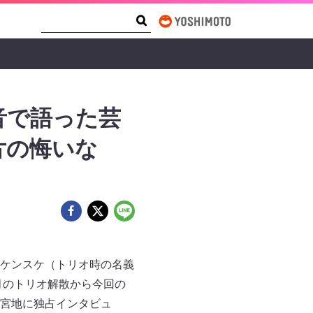
Search Form
Search
音で語った芸
片の悔いな
ケンスケ（トリオ時の名義
月のトリオ解散から今回の
宮地に独占インタビュ