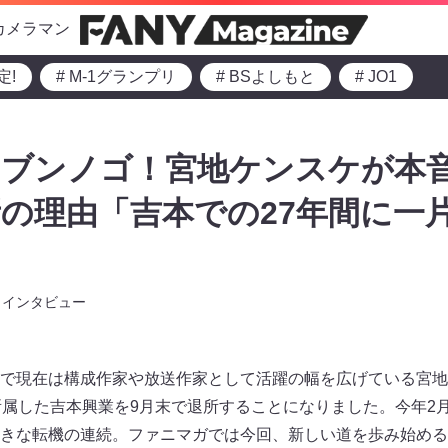
カメラマン
定!
# M-1グランプリ
# BSよしもと
# JO1
ニブンノゴ！宮地ケンスケが本
の理由「吉本での27年間に一
インタビュー
で現在は構成作家や放送作家として活躍の幅を広げている宮地
所属した吉本興業を9月末で退所することになりました。今年2
きな転機の連続。ファニマガでは今回、新しい道を歩み始める